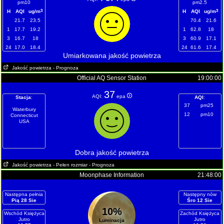
pm10
pm2.5
3
3
H
AQI
ug/m
H
AQI
ug/m
21.7
23.5
70.4
21.6
1
17.7
19.2
1
62.8
18
3
16.7
18
3
60.9
17.1
24
17.0
18.4
24
61.6
17.4
Umiarkowana jakość powietrza
Jakość powietrza
- Prognoza
Official AQ Sensor Station
19:00:00
37
AQI:
epa
Stacja
:
AQI
:
37
pm25
Waterbury
12
pm10
Connecticut
USA
Dobra jakość powietrza
Jakość powietrza
- Pełen rozmiar
- Prognoza
Moonphase Information
21:48:00
Następna pełnia
Następny nów
Pią 28 Sie
Śro 12 Sie
10%
Wschód Księżyca
Zachód Księżyca
Jutro
Jutro
Luminacja