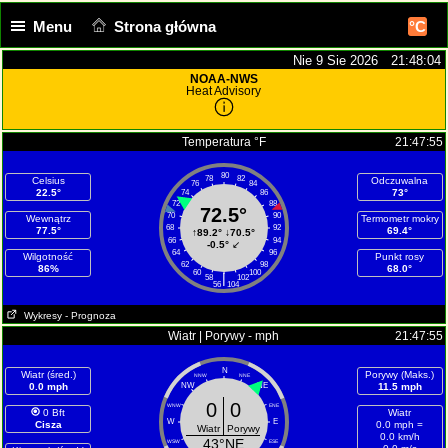
Menu
Strona główna
°C
Nie 9 Sie 2026 21:48:04
NOAA-NWS
Heat Advisory
Temperatura °F
21:47:55
80
78
82
Celsius
Odczuwalna
76
84
22.5°
73°
74
86
72
88
72.5°
70
90
Wewnątrz
Termometr mokry
68
92
77.5°
69.4°
↑
89.2°
↓
70.5°
66
94
-0.5°
↙
64
96
Wilgotność
Punkt rosy
62
98
86%
68.0°
60
100
|
58
102
56
104
Wykresy
- Prognoza
Wiatr | Porywy - mph
21:47:55
N
Wiatr (śred.)
Porywy (Maks.)
NNW
NNE
0.0 mph
NW
NE
11.5 mph
0
0
WNW
ENE
0 Bft
Wiatr
W
E
Cisza
0.0 mph =
Wiatr
Porywy
0.0 km/h
43°NE
WSW
ESE