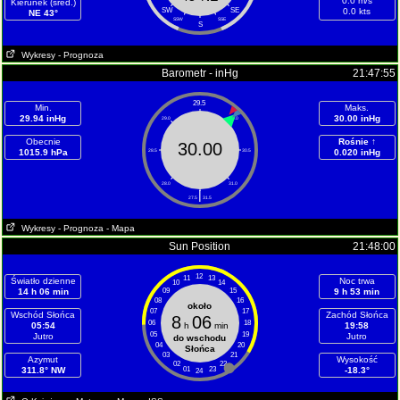
0.0 m/s
Kierunek (śred.)
SW
SE
0.0 kts
NE 43°
SSW
SSE
S
Wykresy
- Prognoza
Barometr - inHg
21:47:55
29.5
Min.
Maks.
29.94 inHg
30.00 inHg
29.0
30.0
Obecnie
Rośnie ↑
30.00
1015.9 hPa
28.5
30.5
0.020 inHg
28.0
31.0
|
27.5
31.5
Wykresy
- Prognoza
- Mapa
Sun Position
21:48:00
12
11
13
Światło dzienne
Noc trwa
10
14
14 h 06 min
09
15
9 h 53 min
08
16
około
07
17
Wschód Słońca
Zachód Słońca
8
06
06
18
05:54
h
min
19:58
05
19
Jutro
Jutro
do wschodu
04
20
Słońca
03
21
Azymut
Wysokość
02
22
311.8° NW
01
23
-18.3°
24