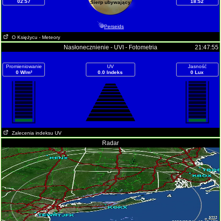
02:57
18:52
Sierp ubywający
Perseids
O Księżycu
- Meteory
Nasłonecznienie - UVI - Fotometria
21:47:55
Promieniowanie
UV
Jasność
0 W/m²
0.0 Indeks
0 Lux
Zalecenia indeksu UV
Radar