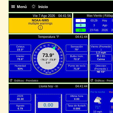
Menú
Inicio
Vie 7 Ago 2026 04:41:56
Max Viento | Ráfag
NOAA-NWS
1
03:29
Hoy
multiple warnings
8
3
Ago
23
23 Feb
2026
2
Temperatura °F
04:41:44
70
68
72
Celsius
Sensación
Viento (Promedio
66
74
23.3°
75°
)
64
76
62
78
1.2 mph
73.9°
60
80
Interior
Bulbo húm.
0 Bft
58
82
75.9°
72.3°
Calma
↑
76.1°
↓
73.9°
56
84
0.0°
54
86
Humedad
Punto de rocío
Direccion
52
88
93%
71.8°
(Promedio )
50
90
|
48
92
NE 53°
46
94
Gráficos
- Pronóstico
Gráficos
- Pron
Lluvia hoy - in
04:41:44
Por la noche
Ma
2026
Ultima hora
30.30
0.00
0.00
Agosto
Tasa de lluvia/h
71°
8
0.79
0.000
10 mph
12