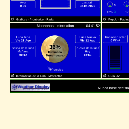
Ayer
Last rain
S
0.00
08-05-2026
16%
1
Gráficos
- Pronóstico
- Radar
PopUp
- Págin
Moonphase Information
04:41:52
Luna llena
Luna Nueva
Radiación solar
Vie 28 Ago
Mie 12 Ago
0 W/m²
36%
Salida de la luna
Puesta de la luna
Mañana
Hoy
Iluminada
00:42
15:53
Tercer cuarto
Perseids
Información de la luna
- Meteoritos
Guía UV
Nunca base decisio