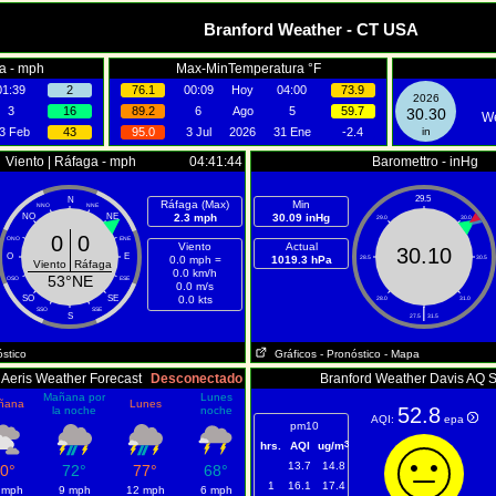
Branford Weather - CT USA
a - mph
Max-MinTemperatura °F
01:39
2
76.1
00:09
Hoy
04:00
73.9
2026
3
16
89.2
6
Ago
5
59.7
30.30
We
3 Feb
43
95.0
3 Jul
2026
31 Ene
-2.4
in
Viento | Ráfaga - mph
04:41:44
Baromettro - inHg
29.5
N
Ráfaga (Max)
Min
NNO
NNE
NO
NE
2.3 mph
30.09 inHg
29.0
30.0
0
0
ONO
ENE
Viento
Actual
30.10
O
E
0.0 mph =
1019.3 hPa
28.5
30.5
Viento
Ráfaga
0.0 km/h
53°NE
OSO
ESE
0.0 m/s
SO
SE
0.0 kts
28.0
31.0
|
SSO
SSE
S
27.5
31.5
óstico
Gráficos
- Pronóstico
- Mapa
Aeris Weather Forecast
Desconectado
Branford Weather Davis AQ 
Mañana por
Lunes
ñana
Lunes
52.8
la noche
noche
AQI:
epa
pm10
3
hrs.
AQI
ug/m
13.7
14.8
0°
72°
77°
68°
1
16.1
17.4
 mph
9 mph
12 mph
6 mph