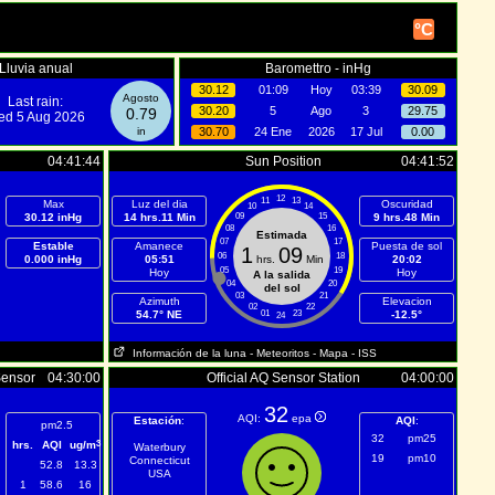
°C
Lluvia anual
Baromettro - inHg
30.12
01:09
Hoy
03:39
30.09
Agosto
Last rain:
30.20
5
Ago
3
29.75
0.79
d 5 Aug 2026
in
30.70
24 Ene
2026
17 Jul
0.00
04:41:44
Sun Position
04:41:52
12
11
13
Max
Luz del dia
Oscuridad
10
14
30.12 inHg
14 hrs.11 Min
09
15
9 hrs.48 Min
08
16
Estimada
07
17
Estable
Amanece
Puesta de sol
1
09
06
18
0.000 inHg
05:51
hrs.
Min
20:02
05
19
Hoy
Hoy
A la salida
04
20
del sol
03
21
Azimuth
Elevacion
02
22
54.7° NE
01
23
-12.5°
24
Información de la luna
- Meteoritos
- Mapa
- ISS
Sensor
04:30:00
Official AQ Sensor Station
04:00:00
32
AQI:
epa
Estación
:
AQI
:
pm2.5
32
pm25
3
hrs.
AQI
ug/m
Waterbury
19
pm10
Connecticut
52.8
13.3
USA
1
58.6
16