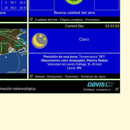
3
58.7
16.1
24
66.0
19.5
ire
Buena calidad del aire
Cualidad del Aire
- Página completa
- Pronóstico
Current Sky
03:53:00
Claro
Previsión de una hora:
Temperatura:
74°
F
Mayormente cielo despejado, Patchy Niebla
Velocidad del viento-Ráfaga:
2→9
mph
Lluvia:
0%
Historia
- Aeropuerto
- Terremoto
- Tormenta de rayos
rmación meteorológica.
Créditos, contacto y . . .