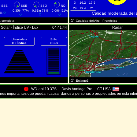
3
16.2
17.5
SSE
SSE
SSO
NO
24
19.4
21
0.35in 77%
0.61in 78%
0.09in 51%
Calidad moderada del a
7%
a completa
Cualidad del Aire
- Pronóstico
Solar - Índice UV - Lux
04:41:44
Radar
Ultravioleta
Brillo
0.0 Índice
0 Lux
Enlarge3
!
WD-api 10.37S - Davis Vantage Pro - CT USA
nes importantes que puedan causar daños a personas o propiedades en esta info