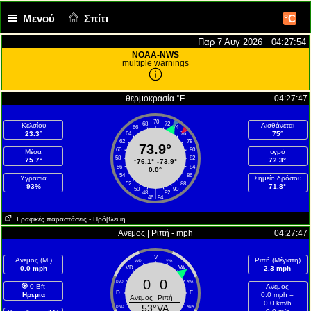
Μενού
Σπίτι
°C
Παρ 7 Αυγ 2026 04:27:55
NOAA-NWS
multiple warnings
θερμοκρασία °F
04:27:47
70
68
72
Κελσίου
Αισθάνεται
66
74
23.3°
75°
64
76
62
78
73.9°
60
80
Μέσα
υγρό
58
82
75.7°
72.3°
↑
76.1°
↓
73.9°
56
84
0.0°
54
86
Υγρασία
Σημείο δρόσου
52
88
93%
71.8°
50
90
|
48
92
46
94
Γραφικές παραστάσεις
- Πρόβλεψη
Ανεμος | Ριπή - mph
04:27:47
V
Ανεμος (Μ.)
Ριπή (Μέγιστη)
VVD
VVA
0.0 mph
VD
VA
2.3 mph
0
0
DVD
AVA
0 Bft
Ανεμος
D
E
Ηρεμία
0.0 mph =
Ανεμος
Ριπή
0.0 km/h
53°VA
DND
ANA