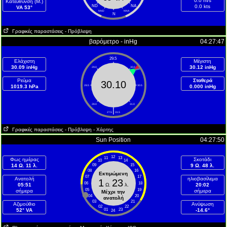
0.0 m/s
Κατεύθυνση (Μ.)
ND
NA
0.0 kts
VA 53°
NND
NNA
N
Γραφικές παραστάσεις
- Πρόβλεψη
βαρόμετρο - inHg
04:27:47
29.5
Ελάχιστη
Μέγιστη
30.09 inHg
30.12 inHg
29.0
30.0
Ρεύμα
Σταθερά
30.10
1019.3 hPa
28.5
30.5
0.000 inHg
28.0
31.0
|
27.5
31.5
Γραφικές παραστάσεις
- Πρόβλεψη
- Χάρτης
Sun Position
04:27:50
12
11
13
Φως ημέρας
Σκοτάδι
10
14
14 Ω. 11 λ.
09
15
9 Ω. 48 λ.
08
16
Εκτιμώμενη
07
17
Ανατολή
ηλιοβασίλεμα
1
23
06
18
05:51
Ω.
λ.
20:02
05
19
σήμερα
σήμερα
Μέχρι την
04
20
ανατολή
03
21
Aζιμούθιο
Ανύψωση
02
22
52° VA
01
23
-14.6°
24