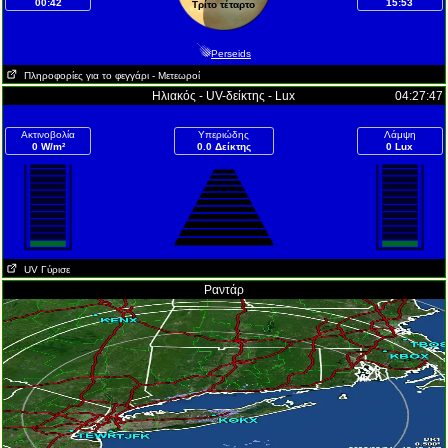
00:42
15:53
Τρίτο τέταρτο
Perseids
Πληροφορίες για το φεγγάρι
- Μετεωροί
Ηλιακός - UV-δείκτης - Lux
04:27:47
Ακτινοβολία
Υπεριώδης
Λάμψη
0 W/m²
0.0 Δείκτης
0 Lux
UV Γύρισε
Ραντάρ