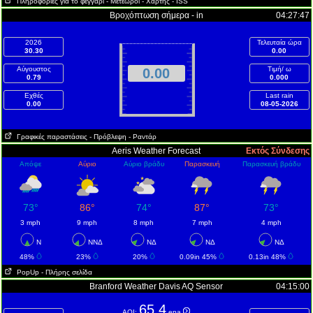
Πληροφορίες για το φεγγάρι
- Μετεωροί
- Χάρτης
- ISS
Βροχόπτωση σήμερα - in
04:27:47
2026
Τελευταία ώρα
30.30
0.00
Αύγουστος
Τιμή/ ω
0.00
0.79
0.000
Εχθές
Last rain
0.00
08-05-2026
Γραφικές παραστάσεις
- Πρόβλεψη
- Ραντάρ
Aeris Weather Forecast
Εκτός Σύνδεσης
Απόψε
Αύριο
Αύριο βράδυ
Παρασκευή
Παρασκευή βράδυ
73°
86°
74°
87°
73°
3 mph
9 mph
8 mph
7 mph
4 mph
Ν
ΝΝΔ
ΝΔ
ΝΔ
ΝΔ
48%
23%
20%
0.09in 45%
0.13in 48%
PopUp
- Πλήρης σελίδα
Branford Weather Davis AQ Sensor
04:15:00
65.4
AQI:
epa