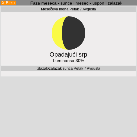
X Blizu
Faza meseca - sunce i mesec - uspon i zalazak
Mesečeva mena Petak 7 Avgusta
Opadajući srp
Luminansa 30%
Izlazak/zalazak sunca Petak 7 Avgusta
3
: 20
Sati
mins
dnevne svetlosti
Uspon meseca i postavljanje informacija