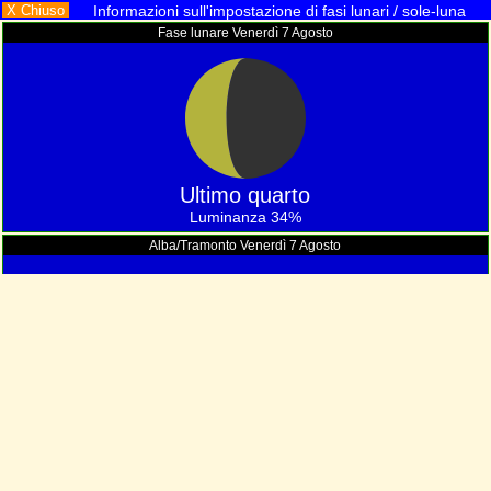
X Chiuso
Informazioni sull'impostazione di fasi lunari / sole-luna
Fase lunare Venerdì 7 Agosto
Ultimo quarto
Luminanza 34%
Alba/Tramonto Venerdì 7 Agosto
11
: 53
Ore
min.
Luce del giorno
Informazioni sull'innalzamento della luna