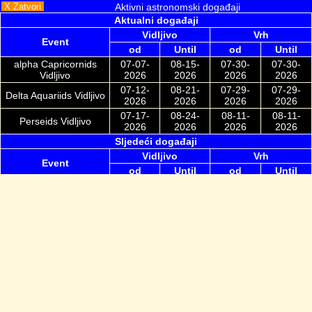
X Zatvori
Aktivni astronomski događaji
Aktualni događaji
Vidljivo
Vrh
Event
od
Until
od
Until
alpha Capricornids
07-07-
08-15-
07-30-
07-30-
Vidljivo
2026
2026
2026
2026
07-12-
08-21-
07-29-
07-29-
Delta Aquariids Vidljivo
2026
2026
2026
2026
07-17-
08-24-
08-11-
08-11-
Perseids Vidljivo
2026
2026
2026
2026
Sljedeći događaji
Vidljivo
Vrh
Event
od
Until
od
Until
09-10-
11-19-
10-09-
10-09-
Southern Taurids
2026
2026
2026
2026
10-02-
11-07-
10-21-
10-21-
Orionids
2026
2026
2026
2026
10-20-
12-09-
11-11-
11-11-
Northern Taurids
2026
2026
2026
2026
11-06-
11-30-
11-16-
11-16-
Leonids
2026
2026
2026
2026
12-04-
12-17-
12-13-
12-13-
Geminids
2026
2026
2026
2026