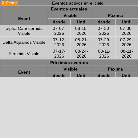
X Cerrar
Eventos activos en el cielo
Eventos actuales
Visible
Páxima
Event
desde
Until
desde
Until
alpha Capricornids
07-07-
08-15-
07-30-
07-30-
Visible
2026
2026
2026
2026
07-12-
08-21-
07-29-
07-29-
Delta Aquariids Visible
2026
2026
2026
2026
07-17-
08-24-
08-11-
08-11-
Perseids Visible
2026
2026
2026
2026
Próximos eventos
Visible
Páxima
Event
desde
Until
desde
Until
09-10-
11-19-
10-09-
10-09-
Southern Taurids
2026
2026
2026
2026
10-02-
11-07-
10-21-
10-21-
Orionids
2026
2026
2026
2026
10-20-
12-09-
11-11-
11-11-
Northern Taurids
2026
2026
2026
2026
11-06-
11-30-
11-16-
11-16-
Leonids
2026
2026
2026
2026
12-04-
12-17-
12-13-
12-13-
Geminids
2026
2026
2026
2026