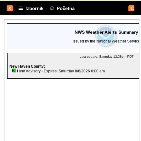
X
Izbornik
Početna
°C