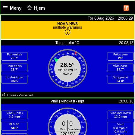
Meny
Hjem
°F
Tor 6 Aug 2026 20:08:30
NOAA-NWS
multiple warnings
Temperatur °C
20:08:18
30
29
31
Fahrenheit
Føles som
28
32
79.7°
29°
27
33
26
34
26.5°
25
35
Innendørs
Våte pære
24
36
29.7°
24.7°
↑
31.8°
↓
23.8°
23
37
-0.3°
↙
22
38
Luftfuktighet
Duggpunkt
21
39
86%
24.0°
20
40
|
19
41
18
42
Grafer
- Værvarsel
Vind | Vindkast - mpt
20:08:18
N
Vind (Snitt )
Vindkast (Max)
NNV
NNØ
3.5 mpt
NV
NØ
13.0 mpt
0
0
VNV
ØNØ
0 Bft
Vind
V
E
Stille
0.0 mph =
Vind
Vindkast
0.0 km/h
220°SV
VSV
ØSØ