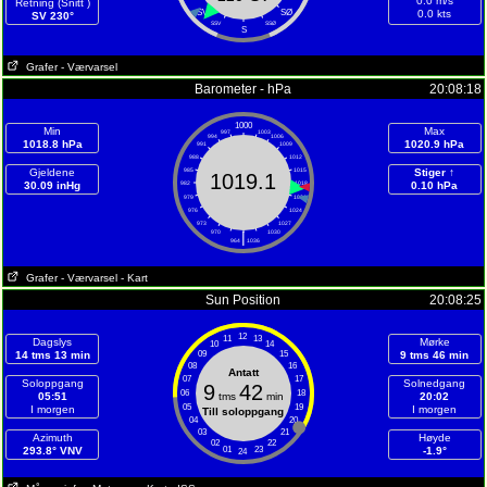
0.0 m/s
Retning (Snitt )
SV
SØ
0.0 kts
SV 230°
SSV
SSØ
S
Grafer
- Værvarsel
Barometer - hPa
20:08:18
1000
Min
Max
997
1003
994
1006
1018.8 hPa
1020.9 hPa
991
1009
988
1012
Gjeldene
985
1015
Stiger ↑
1019.1
30.09 inHg
982
1018
0.10 hPa
979
1021
976
1024
973
1027
970
|
1030
964
1036
Grafer
- Værvarsel
- Kart
Sun Position
20:08:25
12
11
13
Dagslys
Mørke
10
14
14 tms 13 min
09
15
9 tms 46 min
08
16
Antatt
07
17
Soloppgang
Solnedgang
9
42
06
18
05:51
tms
min
20:02
05
19
I morgen
I morgen
Till soloppgang
04
20
03
21
Azimuth
Høyde
02
22
293.8° VNV
01
23
-1.9°
24