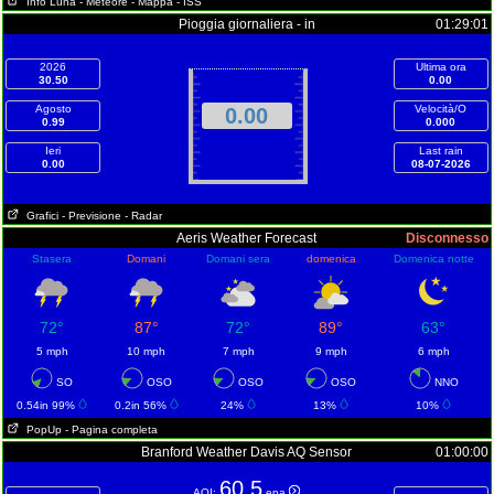
Info Luna
- Meteore
- Mappa
- ISS
Pioggia giornaliera - in
01:29:01
2026
Ultima ora
30.50
0.00
Agosto
Velocità/O
0.00
0.99
0.000
Ieri
Last rain
0.00
08-07-2026
Grafici
- Previsione
- Radar
Aeris Weather Forecast
Disconnesso
Stasera
Domani
Domani sera
domenica
Domenica notte
72°
87°
72°
89°
63°
5 mph
10 mph
7 mph
9 mph
6 mph
SO
OSO
OSO
OSO
NNO
0.54in 99%
0.2in 56%
24%
13%
10%
PopUp
- Pagina completa
Branford Weather Davis AQ Sensor
01:00:00
60.5
AQI:
epa