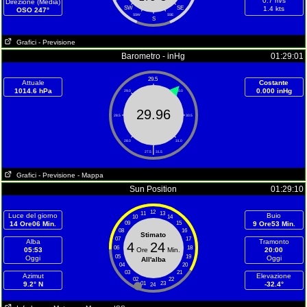
0.7 m/s
Direzione (Media)
SW
SE
1.4 kts
OSO 247°
SSW
SSE
S
Grafici
- Previsione
Barometro - inHg
01:29:01
29.5
Attuale
Costante
1014.6 hPa
0.000 inHg
29.0
30.0
29.96
28.5
30.5
28.0
31.0
|
27.5
31.5
Grafici
- Previsione
- Mappa
Sun Position
01:29:10
12
11
13
Luce del giorno
Buio
10
14
14 Ore06 Min.
09
15
9 Ore53 Min.
08
16
Stimato
07
17
Alba
Tramonto
4
24
06
18
05:53
Ore
Min.
20:00
05
19
Oggi
Oggi
All'alba
04
20
03
21
Azimut
Elevazione
02
22
9.2° N
01
23
-32.4°
24