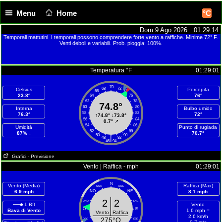
Menu
Home
°C
Dom 9 Ago 2026 01:29:14
Temporali mattutini. I temporali possono comprendere forte vento a raffiche. Minime 72° F.
Venti deboli e variabili. Prob. pioggia: 100%.
Temperatura °F
01:29:01
70
68
72
Celsius
Percepita
66
74
23.8°
76°
64
76
62
78
74.8°
60
80
Interna
Bulbo umido
58
82
76.3°
72°
↑
74.8°
↓
73.8°
56
84
0.7°
↗
54
86
Umidità
Punto di rugiada
52
88
87% ↓
70.7°
50
90
|
48
92
46
94
Grafici
- Previsione
Vento | Raffica - mph
01:29:01
N
Vento (Media)
Raffica (Max)
NNO
NNE
6.9 mph
NO
NE
8.1 mph
2
2
ONO
ENE
1 Bft
Vento
O
E
Bava di Vento
1.6 mph =
Vento
Raffica
2.6 km/h
275°O
OSO
ESE