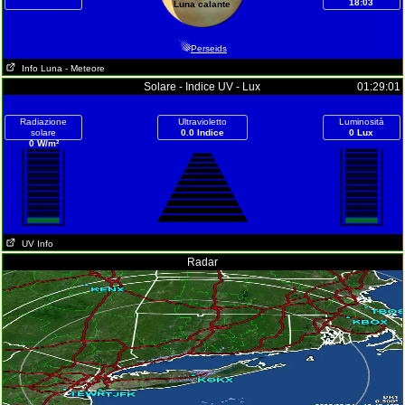
18:03
Luna calante
Perseids
Info Luna
- Meteore
Solare - Indice UV - Lux
01:29:01
Radiazione
Ultravioletto
Luminosità
solare
0.0 Indice
0 Lux
0 W/m²
UV Info
Radar