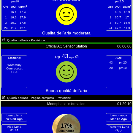
pm10
pm2.5
3
3
Ore
AQI
ug/m
Ore
AQI
ug/m
16.1
17.4
60.5
16.9
1
16.6
17.9
1
60.7
17
3
16.2
17.5
3
59.7
16.6
24
11.2
12.1
24
47.2
11.3
Qualità dell'aria moderata
Qualità dell'aria
- Previsione
Official AQ Sensor Station
00:00:00
43
AQI:
epa
Stazione
:
AQI
:
43
pm25
Waterbury
20
pm10
Connecticut
USA
Buona qualità dell'aria
Qualità dell'aria
- Pagina completa
- Previsione
Moonphase Information
01:29:10
Luna piena
Luna nuova
Ven 28 Ago
Mer 12 Ago
17%
Alba Luna
Tramonto Luna
01:44
Oggi
Luminanza