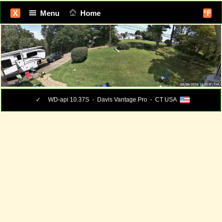
X
Menu
Home
°F
✓
WD-api 10.37S - Davis Vantage Pro - CT USA