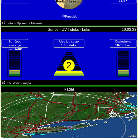
14:37
Posljednja četvrt
Perseids
Info o Mjesecu
- Meteori
Sunce - UV-Indeks - Luks
10:03:33
Sunčevo
Ultraljubičasto
Osvjetljenje
zračenje
1.6 Indeks
16788 Lux
139 W/m²
2
UV Vodič
- mapa
Radar