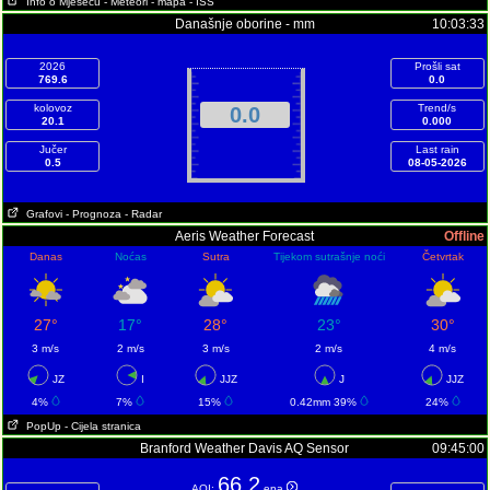
Info o Mjesecu
- Meteori
- mapa
- ISS
Današnje oborine - mm
10:03:33
2026
Prošli sat
769.6
0.0
kolovoz
Trend/s
0.0
20.1
0.000
Jučer
Last rain
0.5
08-05-2026
Grafovi
- Prognoza
- Radar
Aeris Weather Forecast
Offline
Danas
Noćas
Sutra
Tijekom sutrašnje noći
Četvrtak
27°
17°
28°
23°
30°
3 m/s
2 m/s
3 m/s
2 m/s
4 m/s
JZ
I
JJZ
J
JJZ
4%
7%
15%
0.42mm 39%
24%
PopUp
- Cijela stranica
Branford Weather Davis AQ Sensor
09:45:00
66.2
AQI:
epa