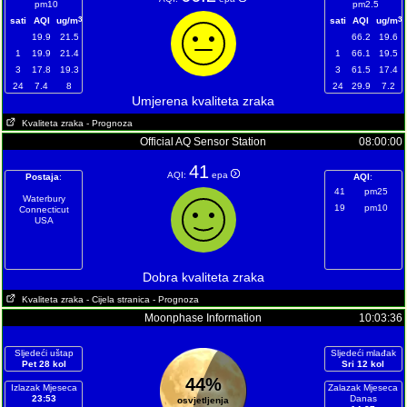
pm10
pm2.5
3
3
sati
AQI
ug/m
sati
AQI
ug/m
19.9
21.5
66.2
19.6
1
19.9
21.4
1
66.1
19.5
3
17.8
19.3
3
61.5
17.4
24
7.4
8
24
29.9
7.2
Umjerena kvaliteta zraka
Kvaliteta zraka
- Prognoza
Official AQ Sensor Station
08:00:00
41
AQI:
epa
Postaja
:
AQI
:
41
pm25
Waterbury
19
pm10
Connecticut
USA
Dobra kvaliteta zraka
Kvaliteta zraka
- Cijela stranica
- Prognoza
Moonphase Information
10:03:36
Sljedeći uštap
Sljedeći mlađak
Pet 28 kol
Sri 12 kol
44%
Izlazak Mjeseca
Zalazak Mjeseca
23:53
Danas
osvjetljenja