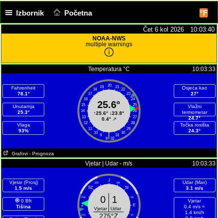
Izbornik
Početna
°F
Čet 6 kol 2026 10:03:41
NOAA-NWS
multiple warnings
Temperatura °C
10:03:33
20
19
21
Fahrenheit
Osjeća kao
18
22
78.1°
27°
17
23
16
24
25.6°
15
25
Unutarnja
Vlažni
14
26
25.3°
termometar
↑
25.6°
↓
23.8°
13
27
24.7°
0.4°
↗
12
28
Vlaga
Točka rosišta
11
29
93%
24.3°
10
30
|
9
31
8
32
Grafovi
- Prognoza
Vjetar | Udar - m/s
10:03:33
J
Vjetar (Prosj)
Udar (Max)
SSZ
SSI
1.5 m/s
SZ
SI
3.1 m/s
0
1
ZSZ
ISI
0 Bft
Vjetar
Z
E
Tišina
0.4 m/s =
Vjetar
Udar
1.4 km/h
275°Z
ZJZ
IJI