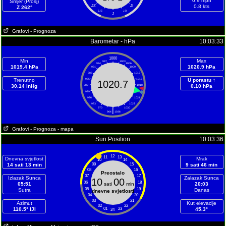
0.9 mph
Smjer (Prosj)
JZ
JI
0.8 kts
Z 262°
JJZ
JJI
J
Grafovi
- Prognoza
Barometar - hPa
10:03:33
1000
Min
Max
997
1003
994
1006
1019.4 hPa
1020.9 hPa
991
1009
988
1012
Trenutno
985
1015
U porastu ↑
1020.7
30.14 inHg
982
1018
0.10 hPa
979
1021
976
1024
973
1027
970
|
1030
964
1036
Grafovi
- Prognoza
- mapa
Sun Position
10:03:36
12
11
13
Dnevna svjetlost
Mrak
10
14
14 sati 13 min
09
15
9 sati 46 min
08
16
Preostalo
07
17
Izlazak Sunca
Zalazak Sunca
10
00
06
18
05:51
sati
min
20:03
05
19
Sutra
Danas
dnevne svjetlosti
04
20
03
21
Azimut
Kut elevacije
02
22
110.5° IJI
01
23
45.3°
24