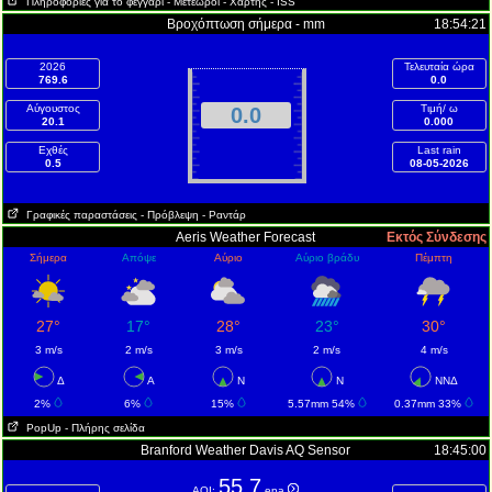
Πληροφορίες για το φεγγάρι
- Μετεωροί
- Χάρτης
- ISS
Βροχόπτωση σήμερα - mm
18:54:21
2026
Τελευταία ώρα
769.6
0.0
Αύγουστος
Τιμή/ ω
0.0
20.1
0.000
Εχθές
Last rain
0.5
08-05-2026
Γραφικές παραστάσεις
- Πρόβλεψη
- Ραντάρ
Aeris Weather Forecast
Εκτός Σύνδεσης
Σήμερα
Απόψε
Αύριο
Αύριο βράδυ
Πέμπτη
27°
17°
28°
23°
30°
3 m/s
2 m/s
3 m/s
2 m/s
4 m/s
Δ
Α
Ν
Ν
ΝΝΔ
2%
6%
15%
5.57mm 54%
0.37mm 33%
PopUp
- Πλήρης σελίδα
Branford Weather Davis AQ Sensor
18:45:00
55.7
AQI:
epa