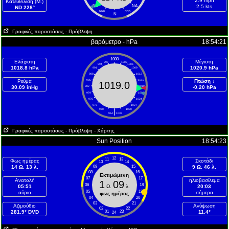
2.9 mph
Κατεύθυνση (Μ.)
ND
NA
2.5 kts
ND 228°
NND
NNA
N
Γραφικές παραστάσεις
- Πρόβλεψη
βαρόμετρο - hPa
18:54:21
1000
Ελάχιστη
Μέγιστη
997
1003
994
1006
1018.8 hPa
1020.9 hPa
991
1009
988
1012
Ρεύμα
985
1015
Πτώση ↓
1019.0
30.09 inHg
982
1018
-0.20 hPa
979
1021
976
1024
973
1027
970
|
1030
964
1036
Γραφικές παραστάσεις
- Πρόβλεψη
- Χάρτης
Sun Position
18:54:23
12
11
13
Φως ημέρας
Σκοτάδι
10
14
14 Ω. 13 λ.
09
15
9 Ω. 46 λ.
08
16
Εκτιμώμενη
07
17
Ανατολή
ηλιοβασίλεμα
1
09
06
18
05:51
Ω.
λ.
20:03
05
19
αύριο
σήμερα
φως ημέρας
04
20
03
21
Aζιμούθιο
Ανύψωση
02
22
281.9° DVD
01
23
11.4°
24