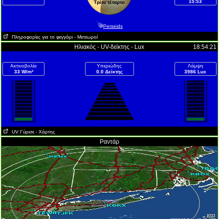
15:53
Τρίτο τέταρτο
Perseids
Πληροφορίες για το φεγγάρι
- Μετεωροί
Ηλιακός - UV-δείκτης - Lux
18:54:21
Ακτινοβολία
Υπεριώδης
Λάμψη
33 W/m²
0.0 Δείκτης
3986 Lux
UV Γύρισε
- Χάρτης
Ραντάρ