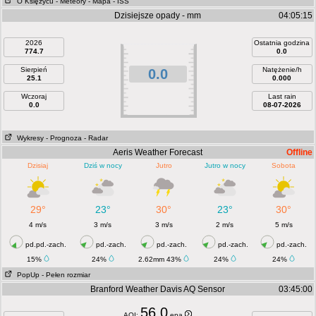
O Księżycu
- Meteory
- Mapa
- ISS
Dzisiejsze opady - mm
04:05:15
2026
Ostatnia godzina
774.7
0.0
Sierpień
Natężenie/h
0.0
25.1
0.000
Wczoraj
Last rain
0.0
08-07-2026
Wykresy
- Prognoza
- Radar
Aeris Weather Forecast
Offline
Dzisiaj
Dziś w nocy
Jutro
Jutro w nocy
Sobota
29°
23°
30°
23°
30°
4 m/s
3 m/s
3 m/s
2 m/s
5 m/s
pd.pd.-zach.
pd.-zach.
pd.-zach.
pd.-zach.
pd.-zach.
15%
24%
2.62mm 43%
24%
24%
PopUp
- Pełen rozmiar
Branford Weather Davis AQ Sensor
03:45:00
56.0
AQI:
epa