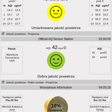
pm10
pm2.5
3
3
H
AQI
ug/m
H
AQI
ug/m
14.2
15.4
56.0
14.8
1
15.7
17
1
58.9
16.2
3
15.4
16.7
3
58.3
15.9
24
12.7
13.7
24
52.0
12.9
Umiarkowana jakość powietrza
Jakość powietrza
- Prognoza
Official AQ Sensor Station
02:00:00
42
AQI:
epa
Stacja
:
AQI
:
42
pm25
Waterbury
20
pm10
Connecticut
USA
Dobra jakość powietrza
Jakość powietrza
- Pełen rozmiar
- Prognoza
Moonphase Information
04:05:20
Następna pełnia
Następny nów
Pią 28 Sie
Śro 12 Sie
16%
Wschód Księżyca
Zachód Księżyca
Jutro
Dzisiaj
Luminacja