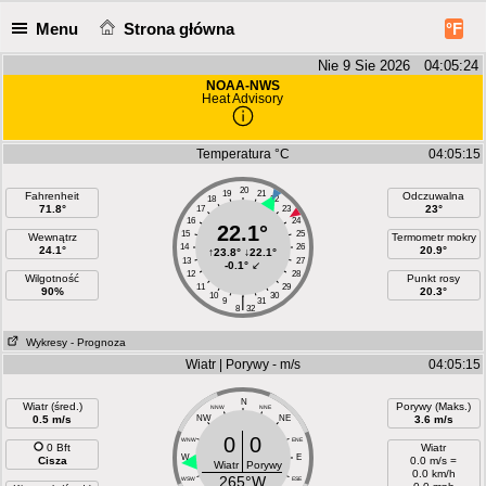
Menu
Strona główna
°F
Nie 9 Sie 2026 04:05:24
NOAA-NWS
Heat Advisory
Temperatura °C
04:05:15
20
19
21
Fahrenheit
Odczuwalna
18
22
71.8°
23°
17
23
16
24
22.1°
15
25
Wewnątrz
Termometr mokry
14
26
24.1°
20.9°
↑
23.8°
↓
22.1°
13
27
-0.1°
↙
12
28
Wilgotność
Punkt rosy
11
29
90%
20.3°
10
30
|
9
31
8
32
Wykresy
- Prognoza
Wiatr | Porywy - m/s
04:05:15
N
Wiatr (śred.)
Porywy (Maks.)
NNW
NNE
0.5 m/s
NW
NE
3.6 m/s
0
0
WNW
ENE
0 Bft
Wiatr
W
E
Cisza
0.0 m/s =
Wiatr
Porywy
0.0 km/h
265°W
WSW
ESE