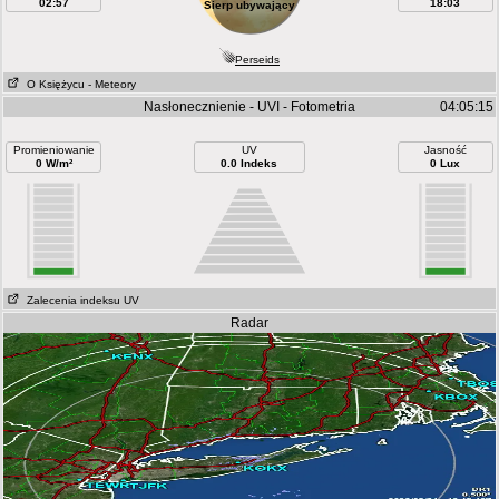
02:57
18:03
Sierp ubywający
Perseids
O Księżycu
- Meteory
Nasłonecznienie - UVI - Fotometria
04:05:15
Promieniowanie
UV
Jasność
0 W/m²
0.0 Indeks
0 Lux
Zalecenia indeksu UV
Radar