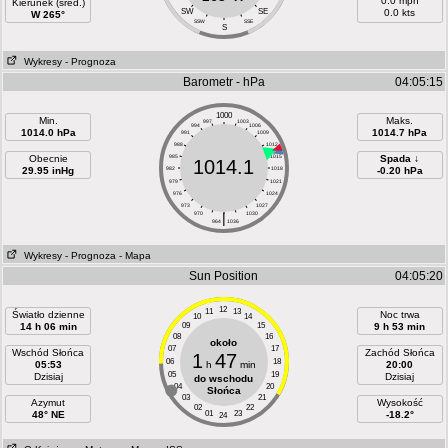
0.0 mph
Kierunek (śred.)
SW
SE
0.0 kts
W 265°
SSW
SSE
S
Wykresy
- Prognoza
Barometr - hPa
04:05:15
1000
Min.
Maks.
997
1003
994
1006
1014.0 hPa
1014.7 hPa
991
1009
988
1012
Obecnie
985
1015
Spada ↓
1014.1
29.95 inHg
982
1018
-0.20 hPa
979
1021
976
1024
973
1027
970
|
1030
964
1036
Wykresy
- Prognoza
- Mapa
Sun Position
04:05:20
12
11
13
Światło dzienne
Noc trwa
10
14
14 h 06 min
09
15
9 h 53 min
08
16
około
07
17
Wschód Słońca
Zachód Słońca
1
47
06
18
05:53
h
min
20:00
05
19
Dzisiaj
Dzisiaj
do wschodu
04
20
Słońca
03
21
Azymut
Wysokość
02
22
48° NE
01
23
-18.2°
24