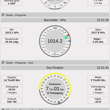
1.8 mph
Retning (gns)
SV
SØ
1.6 kts
V 259°
SSV
SSØ
S
Grafer
- Prognose
Barometer - hPa
22:51:39
1000
Min
Maks
997
1003
994
1006
1013.1 hPa
1017.8 hPa
991
1009
988
1012
Nuværende
985
1015
Stiger ↑
1014.2
29.95 inHg
982
1018
0.20 hPa
979
1021
976
1024
973
1027
970
|
1030
964
1036
Grafer
- Prognose
- Kort
Sun Position
22:51:43
12
11
13
Dagslys
Mørke
10
14
14 Tim09 Min
09
15
9 Tim50 Min
08
16
Estimeret
07
17
Solopgang
Solnedgang
7
01
06
18
05:53
Tim
Min
20:00
05
19
I morgen
I morgen
til Solopgang
04
20
03
21
Azimuth
Højde
02
22
326° NV
01
23
-25.8°
24