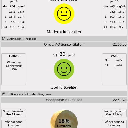
pm10
pm2.5
3
3
tim
AQI
ug/m
tim
AQI
ug/m
17.1
18.5
63.8
18.5
1
16.4
17.7
1
60.4
16.9
3
16.9
18.3
3
61.8
17.5
24
9.7
10.4
24
40.4
9.7
Moderat luftkvalitet
Luftkvalitet
- Prognose
Official AQ Sensor Station
21:00:00
33
AQI:
epa
Station
:
AQI
:
33
pm25
Waterbury
12
pm10
Connecticut
USA
God luftkvalitet
Luftkvalitet
- Fuld side
- Prognose
Moonphase Information
22:51:43
Næste fuldmåne
Næste nymåne
Fre 28 Aug
Ons 12 Aug
18%
Måneopgang
Månenedgang
I morgen
I morgen
Luminans