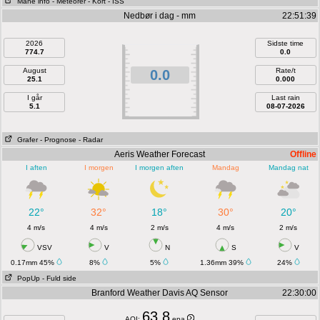
Måne info
- Meteorer
- Kort
- ISS
Nedbør i dag - mm
22:51:39
2026
Sidste time
774.7
0.0
August
Rate/t
0.0
25.1
0.000
I går
Last rain
5.1
08-07-2026
Grafer
- Prognose
- Radar
Aeris Weather Forecast
Offline
I aften
I morgen
I morgen aften
Mandag
Mandag nat
22°
32°
18°
30°
20°
4 m/s
4 m/s
2 m/s
4 m/s
2 m/s
VSV
V
N
S
V
0.17mm 45%
8%
5%
1.36mm 39%
24%
PopUp
- Fuld side
Branford Weather Davis AQ Sensor
22:30:00
63.8
AQI:
epa