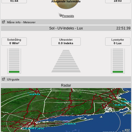
01:44
18:03
Aftagende halvmåne
Perseids
Måne info
- Meteorer
Sol - UV-Indeks - Lux
22:51:39
Solstråling
Ultraviolet
Lysstyrke
0 W/m²
0.0 Indeks
0 Lux
UV-guide
Radar