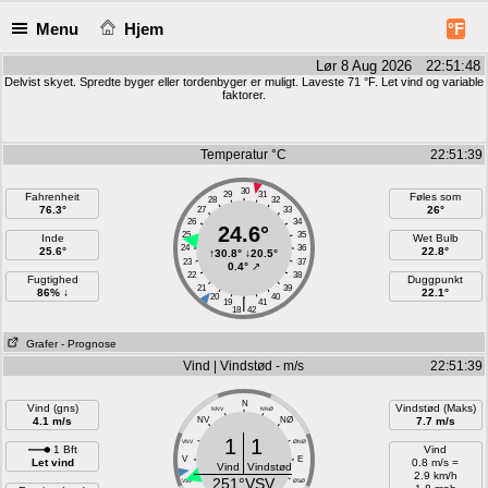
Menu
Hjem
°F
Lør 8 Aug 2026 22:51:48
Delvist skyet. Spredte byger eller tordenbyger er muligt. Laveste 71 °F. Let vind og variable
faktorer.
Temperatur °C
22:51:39
30
29
31
Fahrenheit
Føles som
28
32
76.3°
26°
27
33
26
34
24.6°
25
35
Inde
Wet Bulb
24
36
25.6°
22.8°
↑
30.8°
↓
20.5°
23
37
0.4°
↗
22
38
Fugtighed
Duggpunkt
21
39
86% ↓
22.1°
20
40
|
19
41
18
42
Grafer
- Prognose
Vind | Vindstød - m/s
22:51:39
N
Vind (gns)
Vindstød (Maks)
NNV
NNØ
4.1 m/s
NV
NØ
7.7 m/s
1
1
VNV
ØNØ
1 Bft
Vind
V
E
Let vind
0.8 m/s =
Vind
Vindstød
2.9 km/h
251°VSV
VSV
ØSØ