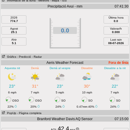
Informació de la lluna
- Meteors
- Mapa
- ISS
Precipitació Avui - mm
07:41:30
2026
Última hora
774.7
0.0
Agost
Valorar/h
0.0
25.1
0.000
Ahir
Last rain
5.1
08-07-2026
Gràfics
- Predicció
- Radar
Aeris Weather Forecast
Fora de línia
Aquesta nit
Demà
Demà al vespre
Dissabte
Dissabte a la nit
23°
31°
23°
30°
22°
6 mph
7 mph
5 mph
10 mph
7 mph
OSO
OSO
SO
SO
SO
22%
20%
24%
0.47mm 40%
24%
PopUp
- Pàgina completa
Branford Weather Davis AQ Sensor
07:15:00
42.4
AQI:
epa