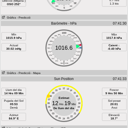
0.7 m/s
Direcció (Mitjana )
SO
SE
1.3 kts
OSO 252°
SSO
SSE
S
Gràfics
- Predicció
Baròmetre - hPa
07:41:30
1000
Mín
Màx
997
1003
994
1006
1015.9 hPa
1017.8 hPa
991
1009
988
1012
Actual
985
1015
Caient ↓
1016.6
30.02 inHg
982
1018
-0.40 hPa
979
1021
976
1024
973
1027
970
|
1030
964
1036
Gràfics
- Predicció
- Mapa
Sun Position
07:41:33
12
11
13
Llum del dia
Foscor
10
14
14 Hrs 09 Min
09
15
9 Hrs 50 Min
08
16
Estimat
07
17
Pujada del Sol
Sol posat
12
19
06
18
05:53
Hrs
Min
20:01
05
19
Demà
Avui
De llum del dia
04
20
03
21
Azimut
Elevació
02
22
84.9° E
01
23
18.7°
24