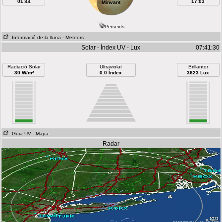
01:44
17:03
Minvant
Perseids
Informació de la lluna
- Meteors
Solar - Índex UV - Lux
07:41:30
Radiació Solar
Ultraviolat
Brillantor
30 W/m²
0.0 Índex
3623 Lux
Guia UV
- Mapa
Radar