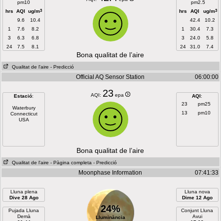
pm10
pm2.5
3
3
hrs
AQI
ug/m
hrs
AQI
ug/m
9.6
10.4
42.4
10.2
1
7.6
8.2
1
30.4
7.3
3
6.3
6.8
3
24.0
5.8
24
7.5
8.1
24
31.0
7.4
Bona qualitat de l’aire
Qualitat de l'aire
- Predicció
Official AQ Sensor Station
06:00:00
23
AQI:
epa
Estació
:
AQI
:
23
pm25
Waterbury
13
pm10
Connecticut
USA
Bona qualitat de l’aire
Qualitat de l'aire
- Pàgina completa
- Predicció
Moonphase Information
07:41:33
Lluna plena
Lluna nova
Dive 28 Ago
Dime 12 Ago
24%
Pujada Lluna
Conjunt Lluna
Demà
Avui
Lluminància