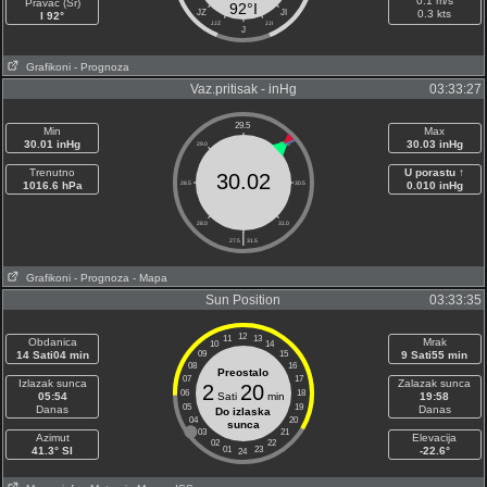
0.1 m/s
Pravac (Sr)
92°I
JZ
JI
0.3 kts
I 92°
JJZ
JJI
J
Grafikoni
- Prognoza
Vaz.pritisak - inHg
03:33:27
29.5
Min
Max
30.01 inHg
30.03 inHg
29.0
30.0
Trenutno
U porastu ↑
30.02
1016.6 hPa
28.5
30.5
0.010 inHg
28.0
31.0
|
27.5
31.5
Grafikoni
- Prognoza
- Mapa
Sun Position
03:33:35
12
11
13
Obdanica
Mrak
10
14
14 Sati04 min
09
15
9 Sati55 min
08
16
Preostalo
07
17
Izlazak sunca
Zalazak sunca
2
20
06
18
05:54
Sati
min
19:58
05
19
Danas
Danas
Do izlaska
04
20
sunca
03
21
Azimut
Elevacija
02
22
41.3° SI
01
23
-22.6°
24