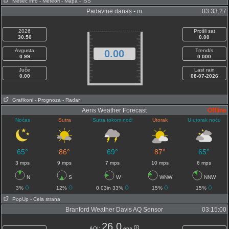
Mesec info
- Meteori
- Mapa
- ISS
Padavine danas - in
03:33:27
2026
Prošli sat
30.50
0.00
Avgusta
Trend/s
0.00
0.99
0.000
Juče
Last rain
0.00
08-07-2026
Grafikoni
- Prognoza
- Radar
Aeris Weather Forecast
Offline
Noćas
Sutra
Sutra tokom noći
Utorak
U utorak noću
65°
86°
69°
87°
65°
3 mps
9 mps
7 mps
10 mps
6 mps
N
S
W
WNW
NNW
3%
12%
0.03in 33%
15%
15%
PopUp
- Cela strana
Branford Weather Davis AQ Sensor
03:15:00
26.0
AQI:
epa