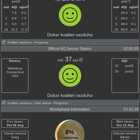
pm10
pm2.5
3
3
sati
AQI
ug/m
sati
AQI
ug/m
7.6
8.2
26.0
6.2
1
6.9
7.5
1
29.0
7
3
9.0
9.7
3
38.0
9.1
24
16.2
17.5
24
59.8
16.6
Dobar kvalitet vazduha
Kvalitet vazduha
- Prognoza
Official AQ Sensor Station
02:00:00
37
AQI:
epa
Stanica
:
AQI
:
37
pm25
Waterbury
20
pm10
Connecticut
USA
Dobar kvalitet vazduha
Kvalitet vazduha
- Cela strana
- Prognoza
Moonphase Information
03:33:35
Pun mesec
Mlad mesec
Pet 28 Avg
Sre 12 Avg
8%
Izlazak meseca
Zalazak meseca
Sutra
Danas
Luminansa