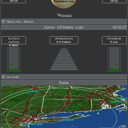
04:16
18:52
Opadajući srp
Perseids
Mesec info
- Meteori
Sunce - UV-Indeks - Luks
03:33:27
Sunčevo
Ultraljubičasto
Osvetljenje
zračenje
0.0 Indeks
0 Lux
0 W/m²
UV Vodič
Radar