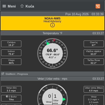
Meni
Kuća
°C
Pon 10 Avg 2026 03:33:40
NOAA-NWS
Heat Advisory
Temperatura °F
03:33:27
70
68
72
Celzijus
Osećaj
66
74
19.2°
67°
64
76
62
78
66.6°
60
80
Indoor
Vlažne sijalice
58
82
75.6°
63.9°
↑
70.9°
↓
66.6°
56
84
-0.1°
↙
54
86
Vlaga
Tačka Rose
52
88
86%
62.2°
50
90
|
48
92
46
94
Grafikoni
- Prognoza
Vetar | Udar vetra - mps
03:33:27
J
Vetar (Sr)
Udar vetra (Max)
SSZ
SSI
2.3 mps
SZ
SI
4.0 mps
0
1
ZSZ
ISI
0 Bofor
Vetar
Z
E
Tiho
0.3 mph =
Udar
Vetar
0.5 km/h
vetra
ZJZ
IJI