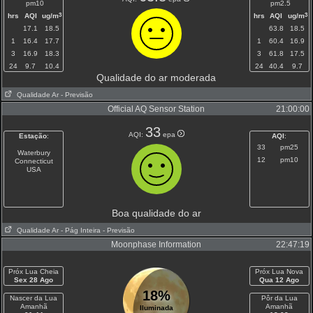
pm10
pm2.5
3
3
hrs
AQI
ug/m
hrs
AQI
ug/m
17.1
18.5
63.8
18.5
1
16.4
17.7
1
60.4
16.9
3
16.9
18.3
3
61.8
17.5
24
9.7
10.4
24
40.4
9.7
Qualidade do ar moderada
Qualidade Ar
- Previsão
Official AQ Sensor Station
21:00:00
33
AQI:
epa
Estação
:
AQI
:
33
pm25
Waterbury
12
pm10
Connecticut
USA
Boa qualidade do ar
Qualidade Ar
- Pág Inteira
- Previsão
Moonphase Information
22:47:19
Próx Lua Cheia
Próx Lua Nova
Sex 28 Ago
Qua 12 Ago
18%
Nascer da Lua
Pôr da Lua
Amanhã
Amanhã
Iluminada