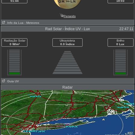
01:44
18:03
Q.M. >> L.N.
Perseids
Info da Lua
- Meteoros
Rad Solar - Índice UV - Lux
22:47:11
Radiação Solar
Ultravioleta
Brilho
0 W/m²
0.0 Índice
0 Lux
Guia UV
Radar