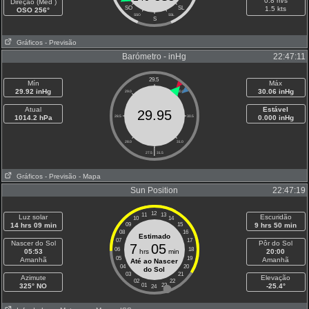
0.8 m/s
Direção (Méd )
SO
SL
1.5 kts
OSO 256°
SSO
SSL
S
Gráficos
- Previsão
Barómetro - inHg
22:47:11
29.5
Mín
Máx
29.92 inHg
30.06 inHg
29.0
30.0
Atual
Estável
29.95
1014.2 hPa
28.5
30.5
0.000 inHg
28.0
31.0
|
27.5
31.5
Gráficos
- Previsão
- Mapa
Sun Position
22:47:19
12
11
13
Luz solar
Escuridão
10
14
14 hrs 09 min
09
15
9 hrs 50 min
08
16
Estimado
07
17
Nascer do Sol
Pôr do Sol
7
05
06
18
05:53
hrs
min
20:00
05
19
Amanhã
Amanhã
Até ao Nascer
04
20
do Sol
03
21
Azimute
Elevação
02
22
325° NO
01
23
-25.4°
24