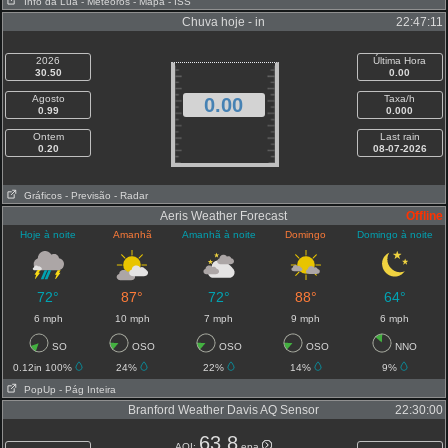
Info da Lua
- Meteoros
- Mapa
- ISS
Chuva hoje - in
22:47:11
2026
Última Hora
30.50
0.00
Agosto
Taxa/h
0.00
0.99
0.000
Ontem
Last rain
0.20
08-07-2026
Gráficos
- Previsão
- Radar
Aeris Weather Forecast
Offline
Hoje à noite
Amanhã
Amanhã à noite
Domingo
Domingo à noite
72°
87°
72°
88°
64°
6 mph
10 mph
7 mph
9 mph
6 mph
SO
OSO
OSO
OSO
NNO
0.12in 100%
24%
22%
14%
9%
PopUp
- Pág Inteira
Branford Weather Davis AQ Sensor
22:30:00
63.8
AQI:
epa