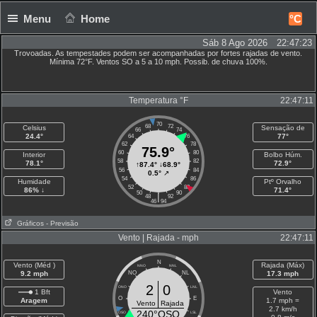
Menu
Home
°C
Sáb 8 Ago 2026 22:47:24
Trovoadas. As tempestades podem ser acompanhadas por fortes rajadas de vento.
Mínima 72°F. Ventos SO a 5 a 10 mph. Possib. de chuva 100%.
Temperatura °F
22:47:11
70
68
72
Celsius
Sensação de
66
74
24.4°
77°
64
76
62
78
75.9°
60
80
Interior
Bolbo Húm.
58
82
78.1°
72.9°
↑
87.4°
↓
68.9°
56
84
0.5°
↗
54
86
Humidade
Ptº Orvalho
52
88
86% ↓
71.4°
50
90
|
48
92
46
94
Gráficos
- Previsão
Vento | Rajada - mph
22:47:11
N
Vento (Méd )
Rajada (Máx)
NNO
NNL
9.2 mph
NO
NL
17.3 mph
2
0
ONO
LNL
1 Bft
Vento
O
E
Aragem
1.7 mph =
Vento
Rajada
2.7 km/h
240°OSO
OSO
LSL