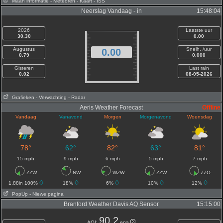
Maan informatie
- Meteoren
- Kaart
- ISS
Neerslag Vandaag - in
15:48:04
2026
Laatste uur
30.30
0.00
Augustus
Snelh. /uur
0.00
0.79
0.000
Gisteren
Last rain
0.02
08-05-2026
Grafieken
- Verwachting
- Radar
Aeris Weather Forecast
Offline
Vandaag
Vanavond
Morgen
Morgenavond
Woensdag
78°
62°
82°
63°
81°
15 mph
9 mph
6 mph
5 mph
7 mph
ZZW
NW
WZW
ZZW
ZZO
1.88in 100%
18%
6%
10%
12%
PopUp
- Niewe pagina
Branford Weather Davis AQ Sensor
15:15:00
90.2
AQI:
epa