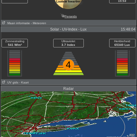
15:53
Laatste kwartier
Perseids
Maan informatie
- Meteoren
Solar - UV-Index - Lux
15:48:04
Zonnestraling
Ultraviolet
Herlderheid
541 W/m²
3.7 Index
65340 Lux
4
UV gids
- Kaart
Radar