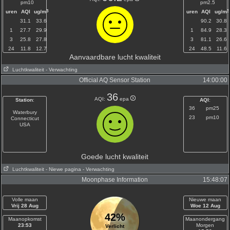
pm10
pm2.5
3
3
uren
AQI
ug/m
uren
AQI
ug/m
31.1
33.6
90.2
30.8
1
27.7
29.9
1
84.9
28.3
3
25.8
27.8
3
81.1
26.6
24
11.8
12.7
24
48.5
11.6
Aanvaardbare lucht kwaliteit
Luchtkwaliteit
- Verwachting
Official AQ Sensor Station
14:00:00
36
AQI:
epa
Station
:
AQI
:
36
pm25
Waterbury
23
pm10
Connecticut
USA
Goede lucht kwaliteit
Luchtkwaliteit
- Niewe pagina
- Verwachting
Moonphase Information
15:48:07
Volle maan
Nieuwe maan
Vrij 28 Aug
Woe 12 Aug
42%
Maanopkomst
Maanondergang
23:53
Morgen
Verlicht