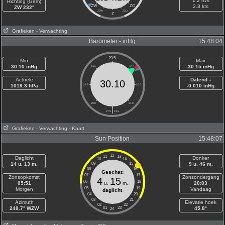
1.2 m/s
Richting (Gem)
ZW
ZO
2.3 kts
ZW 232°
ZZW
ZZO
Z
Grafieken
- Verwachting
Barometer - inHg
15:48:04
29.5
Min
Max
30.10 inHg
30.15 inHg
29.0
30.0
Actuele
Dalend ↓
30.10
1019.3 hPa
28.5
30.5
-0.010 inHg
28.0
31.0
|
27.5
31.5
Grafieken
- Verwachting
- Kaart
Sun Position
15:48:07
12
11
13
Daglicht
Donker
10
14
14 u. 13 m.
09
15
9 u. 46 m.
08
16
Geschat:
07
17
Zonsopkomst
Zonsondergang
4
15
06
18
05:51
u.
m.
20:03
05
19
Morgen
Vandaag
daglicht
04
20
03
21
Azimuth
Elevatie hoek
02
22
248.7° WZW
01
23
45.8°
24