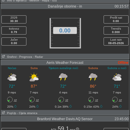
Info o Mjesecu
- Meteori
- mapa
- ISS
Današnje oborine - in
00:15:57
2026
Prošli sat
30.30
0.00
kolovoz
Trend/s
0.00
0.79
0.000
Jučer
Last rain
0.00
08-05-2026
Grafovi
- Prognoza
- Radar
Aeris Weather Forecast
Offline
Noćas
Sutra
Tijekom sutrašnje noći
Subota
Subota u noći
72°
87°
72°
86°
71°
9 mps
7 mps
4 mps
11 mps
7 mps
JZ
JZ
JZ
JZ
JZ
20%
24%
0.1in 39%
0.15in 43%
24%
PopUp
- Cijela stranica
Branford Weather Davis AQ Sensor
23:45:00
59.1
AQI:
epa