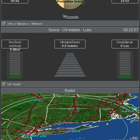
00:42
15:53
Posljednja četvrt
Perseids
Info o Mjesecu
- Meteori
Sunce - UV-Indeks - Luks
00:15:57
Sunčevo
Ultraljubičasto
Osvjetljenje
zračenje
0.0 Indeks
0 Lux
0 W/m²
UV Vodič
Radar