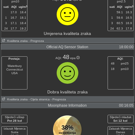
pm10
pm2.5
3
3
sati
AQI
ug/m
sati
AQI
ug/m
17.0
18.4
59.1
16.3
1
16.7
18.1
1
59.6
16.5
3
17.1
18.4
3
60.5
16.9
24
17.7
19.2
24
62.3
17.8
Umjerena kvaliteta zraka
Kvaliteta zraka
- Prognoza
Official AQ Sensor Station
18:00:00
48
AQI:
epa
Postaja
:
AQI
:
48
pm25
Waterbury
18
pm10
Connecticut
USA
Dobra kvaliteta zraka
Kvaliteta zraka
- Cijela stranica
- Prognoza
Moonphase Information
00:16:05
Sljedeći uštap
Sljedeći mlađak
Pet 28 kol
Sri 12 kol
38%
Izlazak Mjeseca
Zalazak Mjeseca
Sutra
Danas
osvjetljenja