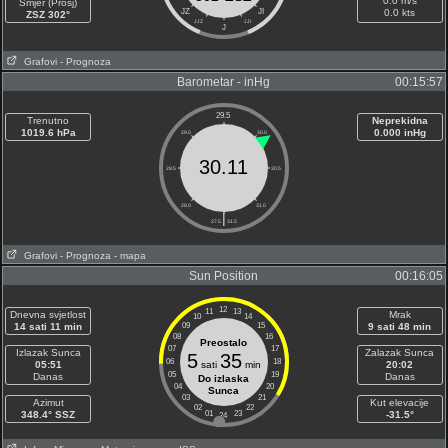
0.0 m/s
Smjer (Prosj)
JZ
JI
0.0 kts
ZSZ 302°
JJZ
JJI
J
Grafovi
- Prognoza
Barometar - inHg
00:15:57
29.5
Trenutno
Neprekidna
1019.6 hPa
0.000 inHg
29.0
30.0
30.11
28.5
30.5
28.0
31.0
|
27.5
31.5
Grafovi
- Prognoza
- mapa
Sun Position
00:16:05
12
11
13
Dnevna svjetlost
Mrak
10
14
14 sati 11 min
09
15
9 sati 48 min
08
16
Preostalo
07
17
Izlazak Sunca
Zalazak Sunca
5
35
06
18
05:51
sati
min
20:02
05
19
Danas
Danas
Do izlaska
04
20
Sunca
03
21
Azimut
Kut elevacije
02
22
348.4° SSZ
01
23
-31.5°
24