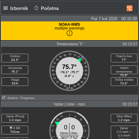
Izbornik
Početna
°C
Pet 7 kol 2026 00:16:10
NOAA-NWS
multiple warnings
Temperatura °F
00:15:57
70
68
72
Celsius
Osjeća kao
66
74
24.3°
77°
64
76
62
78
75.7°
60
80
Unutarnja
Vlažni
58
82
78.1°
termometar
↑
76.1°
↓
75.7°
56
84
73.8°
-0.4°
↙
54
86
Vlaga
Točka rosišta
52
88
91%
73.0°
50
90
|
48
92
46
94
Grafovi
- Prognoza
Vjetar | Udar - mps
00:15:57
J
Vjetar (Prosj)
Udar (Max)
SSZ
SSI
1.2 mps
SZ
SI
1.2 mps
0
0
ZSZ
ISI
0 Bft
Vjetar
Z
E
Tišina
0.0 mph =
Vjetar
Udar
0.0 km/h
302°ZSZ
ZJZ
IJI