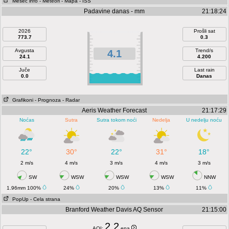
Mesec info
- Meteori
- Mapa
- ISS
Padavine danas - mm
21:18:24
2026
Prošli sat
773.7
0.3
Avgusta
Trend/s
4.1
24.1
4.200
Juče
Last rain
0.0
Danas
Grafikoni
- Prognoza
- Radar
Aeris Weather Forecast
21:17:29
Noćas
Sutra
Sutra tokom noći
Nedelja
U nedelju noću
22°
30°
22°
31°
18°
2 m/s
4 m/s
3 m/s
4 m/s
3 m/s
SW
WSW
WSW
WSW
NNW
1.96mm 100%
24%
20%
13%
11%
PopUp
- Cela strana
Branford Weather Davis AQ Sensor
21:15:00
2.2
AQI:
epa