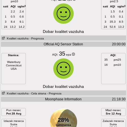
pm10
pm2.5
3
3
sati
AQI
ug/m
sati
AQI
ug/m
2.2
2.4
1.5
0.4
1
0.5
0.6
1
0.5
0.1
3
8.4
9.1
3
35.3
8.5
24
13.2
14.2
24
52.6
13.2
Dobar kvalitet vazduha
Kvalitet vazduha
- Prognoza
Official AQ Sensor Station
20:00:00
35
AQI:
epa
Stanica
:
AQI
:
35
pm25
Waterbury
16
pm10
Connecticut
USA
Dobar kvalitet vazduha
Kvalitet vazduha
- Cela strana
- Prognoza
Moonphase Information
21:18:30
Pun mesec
Mlad mesec
Pet 28 Avg
Sre 12 Avg
28%
Izlazak meseca
Zalazak meseca
Sutra
Sutra
Luminansa