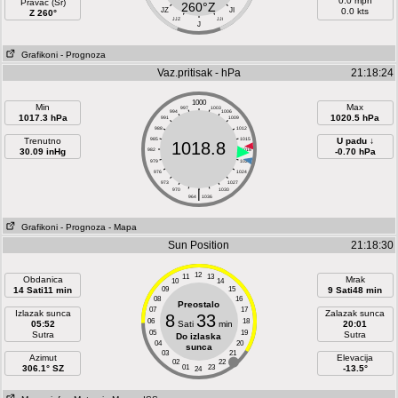
0.0 mph
Pravac (Sr)
260°Z
JZ
JI
0.0 kts
Z 260°
JJZ
JJI
J
Grafikoni
- Prognoza
Vaz.pritisak - hPa
21:18:24
1000
Min
Max
997
1003
994
1006
1017.3 hPa
1020.5 hPa
991
1009
988
1012
Trenutno
985
1015
U padu ↓
1018.8
30.09 inHg
982
1018
-0.70 hPa
979
1021
976
1024
973
1027
970
|
1030
964
1036
Grafikoni
- Prognoza
- Mapa
Sun Position
21:18:30
12
11
13
Obdanica
Mrak
10
14
14 Sati11 min
09
15
9 Sati48 min
08
16
Preostalo
07
17
Izlazak sunca
Zalazak sunca
8
33
06
18
05:52
Sati
min
20:01
05
19
Sutra
Sutra
Do izlaska
04
20
sunca
03
21
Azimut
Elevacija
02
22
306.1° SZ
01
23
-13.5°
24