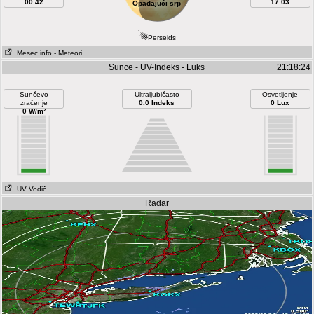
00:42
17:03
Opadajući srp
Perseids
Mesec info
- Meteori
Sunce - UV-Indeks - Luks
21:18:24
Sunčevo
Ultraljubičasto
Osvetljenje
zračenje
0.0 Indeks
0 Lux
0 W/m²
UV Vodič
Radar