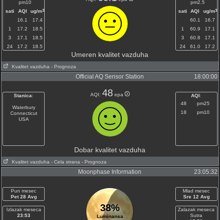
pm10
pm2.5
3
3
sati
AQI
ug/m
sati
AQI
ug/m
16.1
17.4
60.1
16.7
1
17.2
18.5
1
60.9
17.1
3
17.1
18.5
3
60.8
17.1
24
17.2
18.5
24
61.0
17.2
Umeren kvalitet vazduha
Kvalitet vazduha
- Prognoza
Official AQ Sensor Station
18:00:00
48
AQI:
epa
Stanica
:
AQI
:
48
pm25
Waterbury
18
pm10
Connecticut
USA
Dobar kvalitet vazduha
Kvalitet vazduha
- Cela strana
- Prognoza
Moonphase Information
23:05:32
Pun mesec
Mlad mesec
Pet 28 Avg
Sre 12 Avg
38%
Izlazak meseca
Zalazak meseca
23:53
Sutra
Luminansa