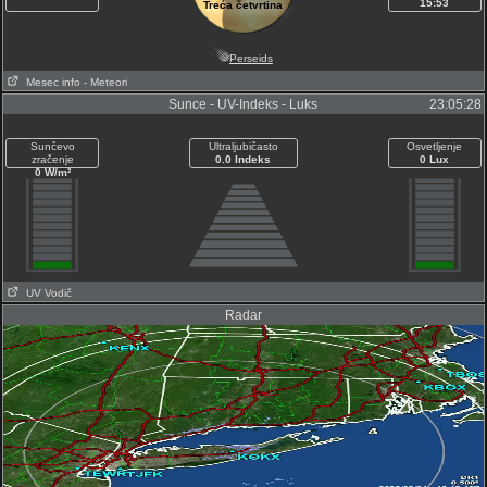
15:53
Treća četvrtina
Perseids
Mesec info
- Meteori
Sunce - UV-Indeks - Luks
23:05:28
Sunčevo
Ultraljubičasto
Osvetljenje
zračenje
0.0 Indeks
0 Lux
0 W/m²
UV Vodič
Radar