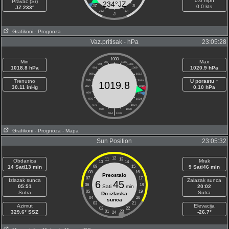
0.0 mph
Pravac (Sr)
234°JZ
JZ
JI
0.0 kts
JZ 233°
JJZ
JJI
J
Grafikoni
- Prognoza
Vaz.pritisak - hPa
23:05:28
1000
Min
Max
997
1003
994
1006
1018.8 hPa
1020.9 hPa
991
1009
988
1012
Trenutno
985
1015
U porastu ↑
1019.8
30.11 inHg
982
1018
0.10 hPa
979
1021
976
1024
973
1027
970
|
1030
964
1036
Grafikoni
- Prognoza
- Mapa
Sun Position
23:05:32
12
11
13
Obdanica
Mrak
10
14
14 Sati13 min
09
15
9 Sati46 min
08
16
Preostalo
07
17
Izlazak sunca
Zalazak sunca
6
45
06
18
05:51
Sati
min
20:02
05
19
Sutra
Sutra
Do izlaska
04
20
sunca
03
21
Azimut
Elevacija
02
22
329.6° SSZ
01
23
-26.7°
24