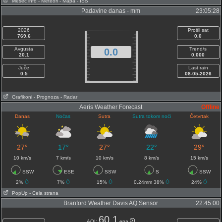
Mesec info
- Meteori
- Mapa
- ISS
Padavine danas - mm
23:05:28
2026
Prošli sat
769.6
0.0
Avgusta
Trend/s
0.0
20.1
0.000
Juče
Last rain
0.5
08-05-2026
Grafikoni
- Prognoza
- Radar
Aeris Weather Forecast
Offline
Danas
Noćas
Sutra
Sutra tokom noći
Četvrtak
27°
17°
27°
22°
29°
10 km/s
7 km/s
10 km/s
8 km/s
15 km/s
SSW
ESE
SSW
S
SSW
2%
7%
15%
0.24mm 38%
24%
PopUp
- Cela strana
Branford Weather Davis AQ Sensor
22:45:00
60.1
AQI:
epa