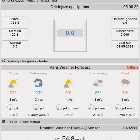
O Księżycu
- Meteory
- Mapa
- ISS
Dzisiejsze opady - mm
05:08:22
2026
Ostatnia godzina
769.6
0.0
Sierpień
Natężenie/h
0.0
20.1
0.000
Wczoraj
Last rain
0.5
08-05-2026
Wykresy
- Prognoza
- Radar
Aeris Weather Forecast
Offline
Dzisiaj
Dziś w nocy
Jutro
Jutro w nocy
Piątek
27°
22°
30°
23°
30°
3 m/s
3 m/s
4 m/s
3 m/s
3 m/s
pd.
pd.
pd.pd.-zach.
pd.-zach.
pd.-zach.
11%
0.4mm 40%
22%
21%
1.3mm 62%
PopUp
- Pełen rozmiar
Branford Weather Davis AQ Sensor
04:45:00
54.8
AQI:
epa