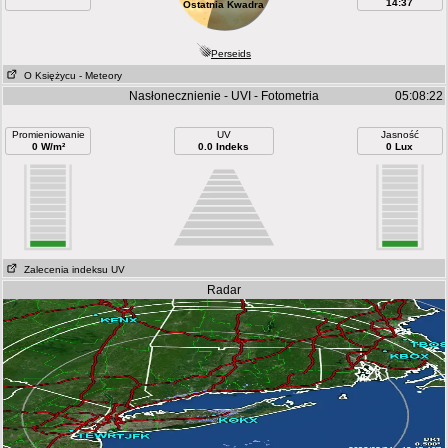
14:37
Ostatnia Kwadra
Perseids
O Księżycu
- Meteory
Nasłonecznienie - UVI - Fotometria
05:08:22
Promieniowanie
UV
Jasność
0 W/m²
0.0 Indeks
0 Lux
Zalecenia indeksu UV
Radar