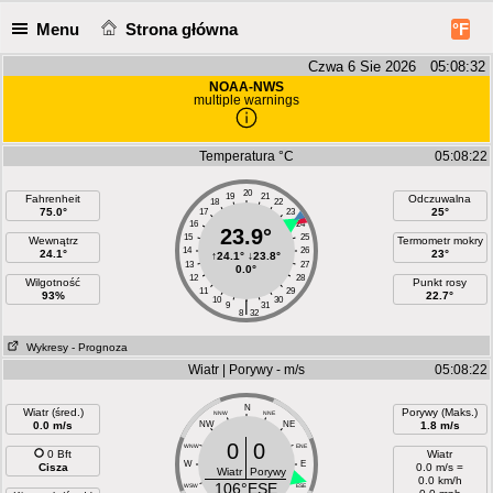
Menu
Strona główna
°F
Czwa 6 Sie 2026 05:08:33
NOAA-NWS
multiple warnings
Temperatura °C
05:08:22
20
19
21
Fahrenheit
Odczuwalna
18
22
75.0°
25°
17
23
16
24
23.9°
15
25
Wewnątrz
Termometr mokry
14
26
24.1°
23°
↑
24.1°
↓
23.8°
13
27
0.0°
12
28
Wilgotność
Punkt rosy
11
29
93%
22.7°
10
30
|
9
31
8
32
Wykresy
- Prognoza
Wiatr | Porywy - m/s
05:08:22
N
Wiatr (śred.)
Porywy (Maks.)
NNW
NNE
0.0 m/s
NW
NE
1.8 m/s
0
0
WNW
ENE
0 Bft
Wiatr
W
E
Cisza
0.0 m/s =
Wiatr
Porywy
0.0 km/h
106°ESE
WSW
ESE