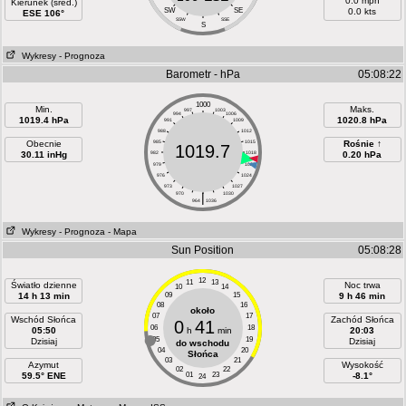
0.0 mph
Kierunek (śred.)
SW
SE
0.0 kts
ESE 106°
SSW
SSE
S
Wykresy
- Prognoza
Barometr - hPa
05:08:22
1000
Min.
Maks.
997
1003
994
1006
1019.4 hPa
1020.8 hPa
991
1009
988
1012
Obecnie
985
1015
Rośnie ↑
1019.7
30.11 inHg
982
1018
0.20 hPa
979
1021
976
1024
973
1027
970
|
1030
964
1036
Wykresy
- Prognoza
- Mapa
Sun Position
05:08:28
12
11
13
Światło dzienne
Noc trwa
10
14
14 h 13 min
09
15
9 h 46 min
08
16
około
07
17
Wschód Słońca
Zachód Słońca
0
41
06
18
05:50
h
min
20:03
05
19
Dzisiaj
Dzisiaj
do wschodu
04
20
Słońca
03
21
Azymut
Wysokość
02
22
59.5° ENE
01
23
-8.1°
24