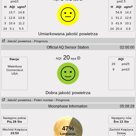
pm10
pm2.5
3
3
H
AQI
ug/m
H
AQI
ug/m
13.7
14.8
54.8
14.2
1
12.8
13.8
1
51.2
12.6
3
10.4
11.2
3
41.9
10.1
24
5.1
5.5
24
20.4
4.9
Umiarkowana jakość powietrza
Jakość powietrza
- Prognoza
Official AQ Sensor Station
02:00:00
20
AQI:
epa
Stacja
:
AQI
:
20
pm25
Waterbury
9
pm10
Connecticut
USA
Dobra jakość powietrza
Jakość powietrza
- Pełen rozmiar
- Prognoza
Moonphase Information
05:08:28
Następna pełnia
Następny nów
Pią 28 Sie
Śro 12 Sie
47%
Wschód Księżyca
Zachód Księżyca
23:53
Dzisiaj
Luminacja