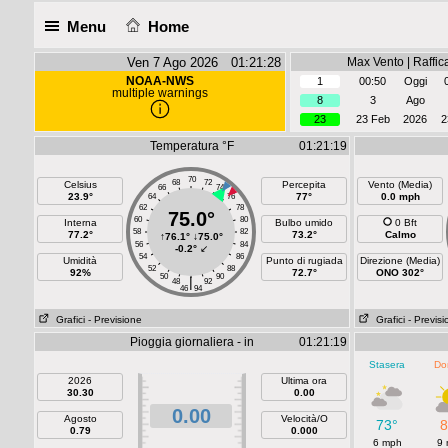
Menu
Home
Ven 7 Ago 2026 01:21:28
Max Vento | Raffic
NOAA-NWS
1
00:50
Oggi
multiple warnings
8
3
Ago
23
23 Feb
2026
2
Temperatura °F
01:21:19
70
68
72
Celsius
Percepita
Vento (Media)
66
74
23.9°
77°
0.0 mph
64
76
62
78
75.0°
60
80
Interna
Bulbo umido
0 Bft
58
82
77.2°
73.2°
Calmo
↑
76.1°
↓
75.0°
56
84
-0.2°
↙
54
86
Umidità
Punto di rugiada
Direzione (Media)
52
88
92%
72.7°
ONO 302°
50
90
|
48
92
46
94
Grafici
- Previsione
Grafici
- Previs
Pioggia giornaliera - in
01:21:19
Stasera
Do
2026
Ultima ora
30.30
0.00
0.00
Agosto
Velocità/O
73°
8
0.79
0.000
6 mph
9