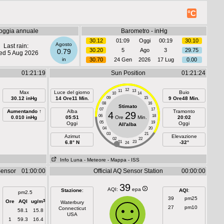
°C
oggia annuale
Barometro - inHg
30.12
01:09
Oggi
00:19
30.10
Agosto
Last rain:
30.20
5
Ago
3
29.75
0.79
d 5 Aug 2026
in
30.70
24 Gen
2026
17 Lug
0.00
01:21:19
Sun Position
01:21:24
12
11
13
Max
Luce del giorno
Buio
10
14
30.12 inHg
14 Ore11 Min.
09
15
9 Ore48 Min.
08
16
Stimato
07
17
Aumentando ↑
Alba
Tramonto
4
29
06
18
0.010 inHg
05:51
Ore
Min.
20:02
05
19
Oggi
Oggi
All'alba
04
20
03
21
Azimut
Elevazione
02
22
6.8° N
01
23
-32°
24
Info Luna
- Meteore
- Mappa
- ISS
Sensor
01:00:00
Official AQ Sensor Station
00:00:00
39
AQI:
epa
Stazione
:
AQI
:
pm2.5
39
pm25
3
Ore
AQI
ug/m
Waterbury
27
pm10
Connecticut
58.1
15.8
USA
1
59.3
16.4