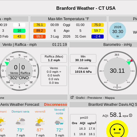
Branford Weather - CT USA
a - mph
Max-Min Temperatura °F
Pi
00:19
1
76.1
00:09
Oggi
01:00
75.0
2026
3
16
89.2
6
Ago
5
59.7
30.30
We
3 Feb
43
95.0
3 Lug
2026
31 Gen
-2.4
in
Vento | Raffica - mph
01:21:19
Barometro - inHg
29.5
N
Raffica (Max)
Min
NNO
NNE
NO
NE
1.2 mph
30.10 inHg
29.0
30.0
0
0
ONO
ENE
Vento
Attuale
30.11
O
E
0.0 mph =
1019.6 hPa
28.5
30.5
Vento
Raffica
0.0 km/h
302°ONO
OSO
ESE
0.0 m/s
SW
SE
0.0 kts
28.0
31.0
|
SSW
SSE
S
27.5
31.5
ione
Grafici
- Previsione
- Mappa
Aeris Weather Forecast
Disconnesso
Branford Weather Davis AQ 
Venerdì
mani
Domani sera
venerdì
58.1
notte
AQI:
epa
pm10
3
Ore
AQI
ug/m
16.3
17.6
6°
73°
87°
72°
1
16.8
18.1
 mph
7 mph
7 mph
5 mph