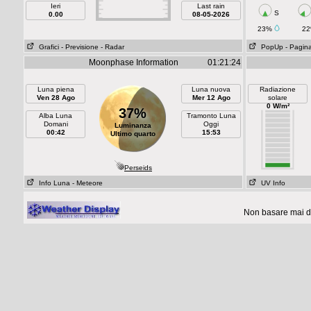
Ieri
Last rain
S
0.00
08-05-2026
23%
2
Grafici
- Previsione
- Radar
PopUp
- Pagin
Moonphase Information
01:21:24
Luna piena
Luna nuova
Radiazione
Ven 28 Ago
Mer 12 Ago
solare
0 W/m²
37%
Alba Luna
Tramonto Luna
Domani
Oggi
Luminanza
00:42
15:53
Ultimo quarto
Perseids
Info Luna
- Meteore
UV Info
Non basare mai de