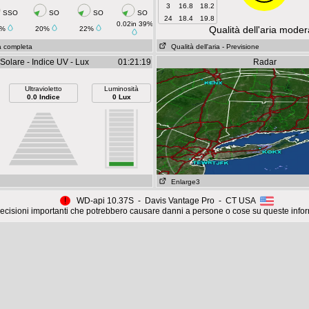
3
16.8
18.2
SSO
SO
SO
SO
24
18.4
19.8
0.02in 39%
Qualità dell'aria moder
2%
20%
22%
a completa
Qualità dell'aria
- Previsione
Solare - Indice UV - Lux
01:21:19
Radar
Ultravioletto
Luminosità
0.0 Indice
0 Lux
Enlarge3
!
WD-api 10.37S - Davis Vantage Pro - CT USA
cisioni importanti che potrebbero causare danni a persone o cose su queste info