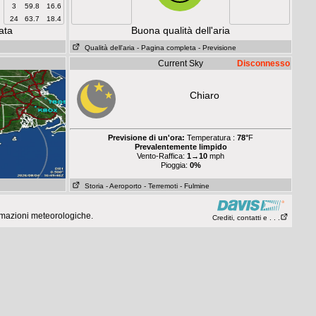
3
59.8
16.6
24
63.7
18.4
ata
Buona qualità dell'aria
Qualità dell'aria
- Pagina completa
- Previsione
Current Sky
Disconnesso
Chiaro
Previsione di un'ora:
Temperatura :
78°
F
Prevalentemente limpido
Vento-Raffica:
1→10
mph
Pioggia:
0%
Storia
- Aeroporto
- Terremoti
- Fulmine
rmazioni meteorologiche.
Crediti, contatti e . . .