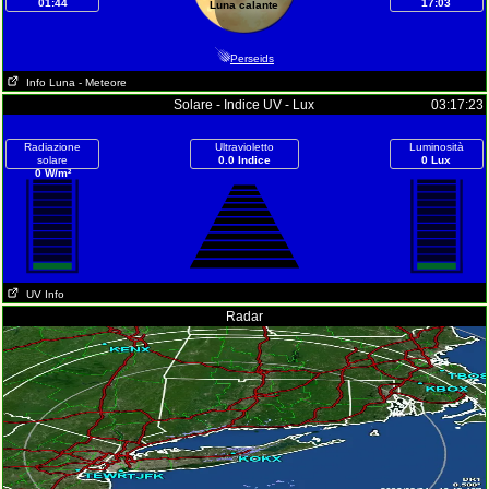
01:44
17:03
Luna calante
Perseids
Info Luna
- Meteore
Solare - Indice UV - Lux
03:17:23
Radiazione
Ultravioletto
Luminosità
solare
0.0 Indice
0 Lux
0 W/m²
UV Info
Radar