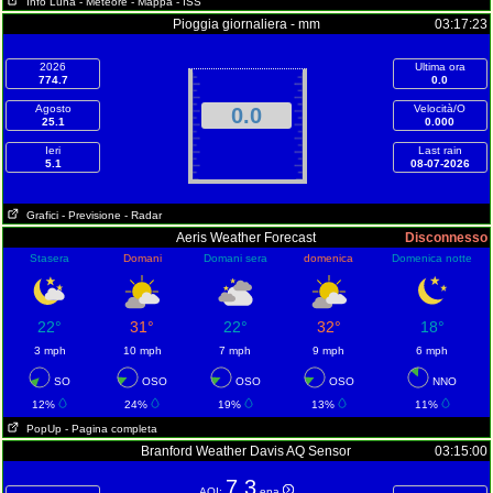
Info Luna
- Meteore
- Mappa
- ISS
Pioggia giornaliera - mm
03:17:23
2026
Ultima ora
774.7
0.0
Agosto
Velocità/O
0.0
25.1
0.000
Ieri
Last rain
5.1
08-07-2026
Grafici
- Previsione
- Radar
Aeris Weather Forecast
Disconnesso
Stasera
Domani
Domani sera
domenica
Domenica notte
22°
31°
22°
32°
18°
3 mph
10 mph
7 mph
9 mph
6 mph
SO
OSO
OSO
OSO
NNO
12%
24%
19%
13%
11%
PopUp
- Pagina completa
Branford Weather Davis AQ Sensor
03:15:00
7.3
AQI:
epa