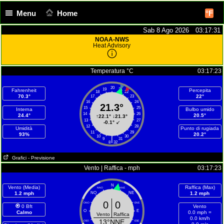
Menu
Home
°F
Sab 8 Ago 2026 03:17:32
NOAA-NWS
Heat Advisory
Temperatura °C
03:17:23
20
19
21
Fahrenheit
Percepita
18
22
70.3°
22°
17
23
16
24
21.3°
15
25
Interna
Bulbo umido
14
26
24.4°
20.5°
↑
22.1°
↓
21.3°
13
27
-0.1°
↙
12
28
Umidità
Punto di rugiada
11
29
93%
20.2°
10
30
|
9
31
8
32
Grafici
- Previsione
Vento | Raffica - mph
03:17:23
N
Vento (Media)
Raffica (Max)
NNO
NNE
1.2 mph
NO
NE
1.2 mph
0
0
ONO
ENE
0 Bft
Vento
O
E
Calmo
0.0 mph =
Vento
Raffica
0.0 km/h
13°NNE
OSO
ESE