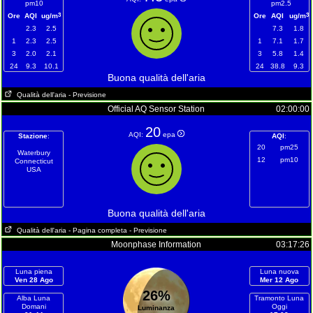
pm10
pm2.5
3
3
Ore
AQI
ug/m
Ore
AQI
ug/m
2.3
2.5
7.3
1.8
1
2.3
2.5
1
7.1
1.7
3
2.0
2.1
3
5.8
1.4
24
9.3
10.1
24
38.8
9.3
Buona qualità dell'aria
Qualità dell'aria
- Previsione
Official AQ Sensor Station
02:00:00
20
AQI:
epa
Stazione
:
AQI
:
20
pm25
Waterbury
12
pm10
Connecticut
USA
Buona qualità dell'aria
Qualità dell'aria
- Pagina completa
- Previsione
Moonphase Information
03:17:26
Luna piena
Luna nuova
Ven 28 Ago
Mer 12 Ago
26%
Alba Luna
Tramonto Luna
Domani
Oggi
Luminanza