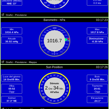
0.0 m/s
Direzione (Media)
SW
SE
0.0 kts
NNE 13°
SSW
SSE
S
Grafici
- Previsione
Barometro - hPa
03:17:23
1000
Min
Max
997
1003
994
1006
1016.4 hPa
1017.8 hPa
991
1009
988
1012
Attuale
985
1015
Diminuzione ↓
1016.7
30.02 inHg
982
1018
-0.30 hPa
979
1021
976
1024
973
1027
970
|
1030
964
1036
Grafici
- Previsione
- Mappa
Sun Position
03:17:26
12
11
13
Luce del giorno
Buio
10
14
14 Ore09 Min.
09
15
9 Ore50 Min.
08
16
Stimato
07
17
Alba
Tramonto
2
34
06
18
05:52
Ore
Min.
20:01
05
19
Oggi
Oggi
All'alba
04
20
03
21
Azimut
Elevazione
02
22
37.3° NE
01
23
-24.1°
24