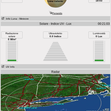
18:03
Luna calante
Perseids
Info Luna
- Meteore
Solare - Indice UV - Lux
00:21:03
Radiazione
Ultravioletto
Luminosità
solare
0.0 Indice
0 Lux
0 W/m²
UV Info
Radar