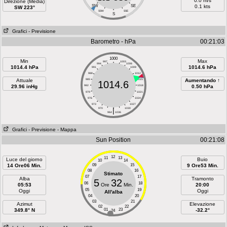
0.0 m/s
Direzione (Media)
SW
SE
0.1 kts
SW 223°
SSW
SSE
S
Grafici
- Previsione
Barometro - hPa
00:21:03
1000
Min
Max
997
1003
994
1006
1014.4 hPa
1014.6 hPa
991
1009
988
1012
Attuale
985
1015
Aumentando ↑
1014.6
29.96 inHg
982
1018
0.50 hPa
979
1021
976
1024
973
1027
970
|
1030
964
1036
Grafici
- Previsione
- Mappa
Sun Position
00:21:08
12
11
13
Luce del giorno
Buio
10
14
14 Ore06 Min.
09
15
9 Ore53 Min.
08
16
Stimato
07
17
Alba
Tramonto
5
32
06
18
05:53
Ore
Min.
20:00
05
19
Oggi
Oggi
All'alba
04
20
03
21
Azimut
Elevazione
02
22
349.8° N
01
23
-32.2°
24