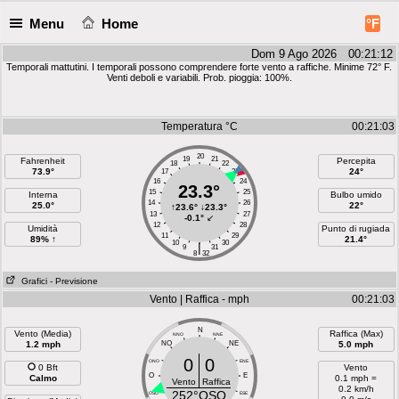
Menu
Home
°F
Dom 9 Ago 2026 00:21:12
Temporali mattutini. I temporali possono comprendere forte vento a raffiche. Minime 72° F.
Venti deboli e variabili. Prob. pioggia: 100%.
Temperatura °C
00:21:03
20
19
21
Fahrenheit
Percepita
18
22
73.9°
24°
17
23
16
24
23.3°
15
25
Interna
Bulbo umido
14
26
25.0°
22°
↑
23.6°
↓
23.3°
13
27
-0.1°
↙
12
28
Umidità
Punto di rugiada
11
29
89% ↑
21.4°
10
30
|
9
31
8
32
Grafici
- Previsione
Vento | Raffica - mph
00:21:03
N
Vento (Media)
Raffica (Max)
NNO
NNE
1.2 mph
NO
NE
5.0 mph
0
0
ONO
ENE
0 Bft
Vento
O
E
Calmo
0.1 mph =
Vento
Raffica
0.2 km/h
252°OSO
OSO
ESE