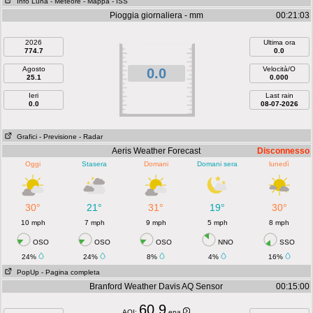
Info Luna
- Meteore
- Mappa
- ISS
Pioggia giornaliera - mm
00:21:03
2026
Ultima ora
774.7
0.0
Agosto
Velocità/O
0.0
25.1
0.000
Ieri
Last rain
0.0
08-07-2026
Grafici
- Previsione
- Radar
Aeris Weather Forecast
Disconnesso
Oggi
Stasera
Domani
Domani sera
lunedì
30°
21°
31°
19°
30°
10 mph
7 mph
9 mph
5 mph
8 mph
OSO
OSO
OSO
NNO
SSO
24%
24%
8%
4%
16%
PopUp
- Pagina completa
Branford Weather Davis AQ Sensor
00:15:00
60.9
AQI:
epa