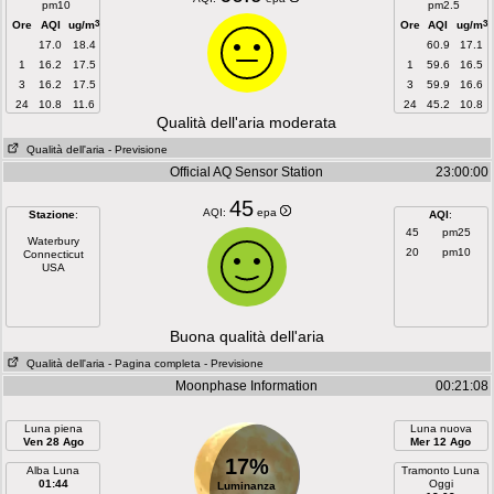
pm10
pm2.5
3
3
Ore
AQI
ug/m
Ore
AQI
ug/m
17.0
18.4
60.9
17.1
1
16.2
17.5
1
59.6
16.5
3
16.2
17.5
3
59.9
16.6
24
10.8
11.6
24
45.2
10.8
Qualità dell'aria moderata
Qualità dell'aria
- Previsione
Official AQ Sensor Station
23:00:00
45
AQI:
epa
Stazione
:
AQI
:
45
pm25
Waterbury
20
pm10
Connecticut
USA
Buona qualità dell'aria
Qualità dell'aria
- Pagina completa
- Previsione
Moonphase Information
00:21:08
Luna piena
Luna nuova
Ven 28 Ago
Mer 12 Ago
17%
Alba Luna
Tramonto Luna
01:44
Oggi
Luminanza