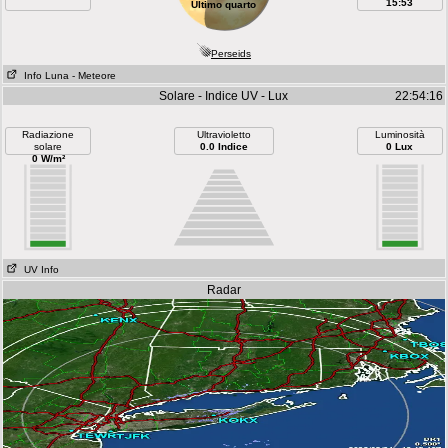
15:53
Ultimo quarto
Perseids
Info Luna
- Meteore
Solare - Indice UV - Lux
22:54:16
Radiazione
Ultravioletto
Luminosità
solare
0.0 Indice
0 Lux
0 W/m²
UV Info
Radar