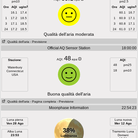
pm10
pm2.5
3
3
Ore
AQI
ug/m
Ore
AQI
ug/m
16.1
17.4
60.1
16.7
1
17.2
18.5
1
60.9
17.1
3
17.1
18.5
3
60.8
17.1
24
17.2
18.5
24
61.0
17.2
Qualità dell'aria moderata
Qualità dell'aria
- Previsione
Official AQ Sensor Station
18:00:00
48
AQI:
epa
Stazione
:
AQI
:
48
pm25
Waterbury
18
pm10
Connecticut
USA
Buona qualità dell'aria
Qualità dell'aria
- Pagina completa
- Previsione
Moonphase Information
22:54:23
Luna piena
Luna nuova
Ven 28 Ago
Mer 12 Ago
38%
Alba Luna
Tramonto Luna
23:53
Domani
Luminanza