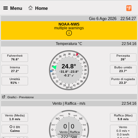
Menu
Home
°F
Gio 6 Ago 2026 22:54:28
NOAA-NWS
multiple warnings
Temperatura °C
22:54:16
30
29
31
Fahrenheit
Percepita
28
32
76.6°
26°
27
33
26
34
24.8°
25
35
Interna
Bulbo umido
24
36
27.2°
23.7°
↑
31.8°
↓
23.8°
23
37
-0.1°
↙
22
38
Umidità
Punto di rugiada
21
39
91% ↑
23.3°
20
40
|
19
41
18
42
Grafici
- Previsione
Vento | Raffica - m/s
22:54:16
N
Vento (Media)
Raffica (Max)
NNO
NNE
1.0 m/s
NO
NE
5.8 m/s
0
0
ONO
ENE
0 Bft
Vento
O
E
Calmo
0.0 m/s =
Vento
Raffica
0.0 km/h
222°SW
OSO
ESE