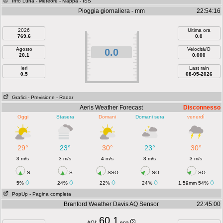
Info Luna
- Meteore
- Mappa
- ISS
Pioggia giornaliera - mm
22:54:16
2026
Ultima ora
769.6
0.0
Agosto
Velocità/O
0.0
20.1
0.000
Ieri
Last rain
0.5
08-05-2026
Grafici
- Previsione
- Radar
Aeris Weather Forecast
Disconnesso
Oggi
Stasera
Domani
Domani sera
venerdì
29°
23°
30°
23°
30°
3 m/s
3 m/s
4 m/s
3 m/s
3 m/s
S
S
SSO
SO
SO
5%
24%
22%
24%
1.59mm 54%
PopUp
- Pagina completa
Branford Weather Davis AQ Sensor
22:45:00
60.1
AQI:
epa