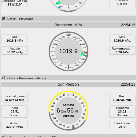
0.0 mph
Direzione (Media)
SW
SE
0.0 kts
SSW 210°
SSW
SSE
S
Grafici
- Previsione
Barometro - hPa
22:54:16
1000
Min
Max
997
1003
994
1006
1018.8 hPa
1020.9 hPa
991
1009
988
1012
Attuale
985
1015
Aumentando ↑
1019.9
30.12 inHg
982
1018
0.20 hPa
979
1021
976
1024
973
1027
970
|
1030
964
1036
Grafici
- Previsione
- Mappa
Sun Position
22:54:23
12
11
13
Luce del giorno
Buio
10
14
14 Ore13 Min.
09
15
9 Ore46 Min.
08
16
Stimato
07
17
Alba
Tramonto
6
56
06
18
05:51
Ore
Min.
20:02
05
19
Domani
Domani
All'alba
04
20
03
21
Azimut
Elevazione
02
22
326.9° NNO
01
23
-25.6°
24