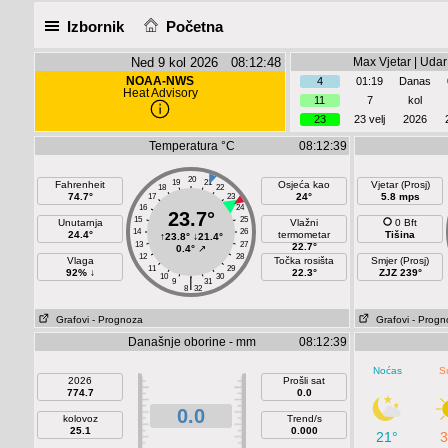
Izbornik
Početna
Ned 9 kol 2026 08:12:48
Max Vjetar | Udar
NOAA-NWS
4
01:19
Danas
Heat Advisory
11
7
kol
23
23 velj
2026
Temperatura °C
08:12:39
20
19
21
Fahrenheit
Osjeća kao
Vjetar (Prosj)
18
22
74.7°
24°
5.8 mps
17
23
16
24
23.7°
15
25
Unutarnja
Vlažni
0 Bft
14
26
24.4°
termometar
Tišina
↑
23.8°
↓
21.4°
13
27
22.7°
0.4°
↗
12
28
Vlaga
Točka rosišta
Smjer (Prosj)
11
29
92% ↓
22.3°
ZJZ 239°
10
30
|
9
31
8
32
Grafovi
- Prognoza
Grafovi
- Progn
Današnje oborine - mm
08:12:39
Noćas
S
2026
Prošli sat
774.7
0.0
0.0
kolovoz
Trend/s
25.1
0.000
21°
3