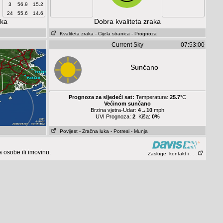
3
56.9
15.2
24
55.6
14.6
aka
Dobra kvaliteta zraka
Kvaliteta zraka
- Cijela stranica
- Prognoza
Current Sky
07:53:00
Sunčano
Prognoza za sljedeći sat:
Temperatura:
25.7°
C
Većinom sunčano
Brzina vjetra-Udar:
4→10
mph
UVI Prognoza:
2
Kiša:
0%
Povijest
- Zračna luka
- Potresi
- Munja
osobe ili imovinu.
Zasluge, kontakt i . . .