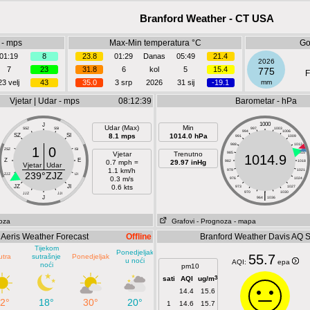
Branford Weather - CT USA
 - mps
Max-Min temperatura °C
Go
01:19
8
23.8
01:29
Danas
05:49
21.4
2026
7
23
31.8
6
kol
5
15.4
775
F
23 velj
43
35.0
3 srp
2026
31 sij
-19.1
mm
Vjetar | Udar - mps
08:12:39
Barometar - hPa
1000
J
Udar (Max)
Min
SSZ
SSI
997
1003
994
1006
SZ
SI
8.1 mps
1014.0 hPa
991
1009
988
1012
1
0
ZSZ
ISI
Vjetar
Trenutno
985
1015
1014.9
Z
E
0.7 mph =
29.97 inHg
982
1018
Vjetar
Udar
1.1 km/h
979
1021
239°ZJZ
ZJZ
IJI
0.3 m/s
976
1024
JZ
JI
0.6 kts
973
1027
970
|
1030
JJZ
JJI
J
964
1036
oza
Grafovi
- Prognoza
- mapa
Aeris Weather Forecast
Offline
Branford Weather Davis AQ 
Tijekom
Ponedjeljak
55.7
utra
sutrašnje
Ponedjeljak
u noći
AQI:
epa
noći
pm10
3
sati
AQI
ug/m
14.4
15.6
2°
18°
30°
20°
1
14.6
15.7