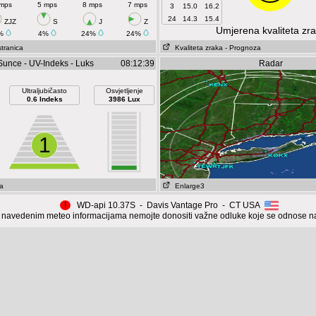
 mps
5 mps
8 mps
7 mps
3
15.0
16.2
24
14.3
15.4
ZJZ
S
J
Z
Umjerena kvaliteta zr
%
4%
24%
24%
 stranica
Kvaliteta zraka
- Prognoza
Sunce - UV-Indeks - Luks
08:12:39
Radar
Ultraljubičasto
Osvjetljenje
0.6 Indeks
3986 Lux
1
a
Enlarge3
!
WD-api 10.37S - Davis Vantage Pro - CT USA
navedenim meteo informacijama nemojte donositi važne odluke koje se odnose na 