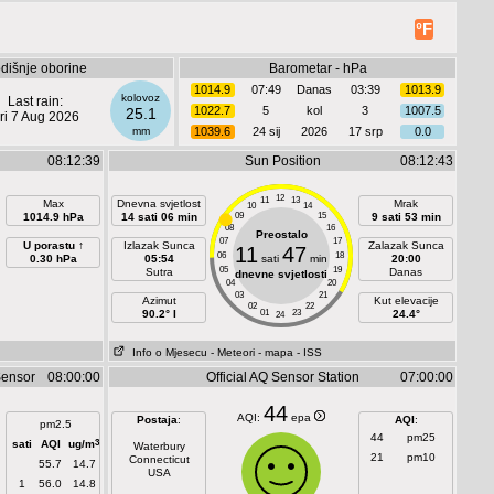
°F
dišnje oborine
Barometar - hPa
1014.9
07:49
Danas
03:39
1013.9
kolovoz
Last rain:
1022.7
5
kol
3
1007.5
25.1
ri 7 Aug 2026
mm
1039.6
24 sij
2026
17 srp
0.0
08:12:39
Sun Position
08:12:43
12
11
13
Max
Dnevna svjetlost
Mrak
10
14
1014.9 hPa
14 sati 06 min
09
15
9 sati 53 min
08
16
Preostalo
07
17
U porastu ↑
Izlazak Sunca
Zalazak Sunca
11
47
06
18
0.30 hPa
05:54
sati
min
20:00
05
19
Sutra
Danas
dnevne svjetlosti
04
20
03
21
Azimut
Kut elevacije
02
22
90.2° I
01
23
24.4°
24
Info o Mjesecu
- Meteori
- mapa
- ISS
Sensor
08:00:00
Official AQ Sensor Station
07:00:00
44
AQI:
epa
Postaja
:
AQI
:
pm2.5
44
pm25
3
sati
AQI
ug/m
Waterbury
21
pm10
Connecticut
55.7
14.7
USA
1
56.0
14.8