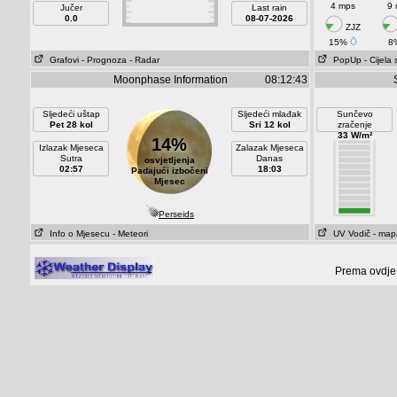
4 mps
9
Jučer
Last rain
0.0
08-07-2026
ZJZ
15%
8
Grafovi
- Prognoza
- Radar
PopUp
- Cijela
Moonphase Information
08:12:43
Sljedeći uštap
Sljedeći mlađak
Sunčevo
Pet 28 kol
Sri 12 kol
zračenje
33 W/m²
14%
Izlazak Mjeseca
Zalazak Mjeseca
Sutra
Danas
osvjetljenja
02:57
18:03
Padajući izbočeni
Mjesec
Perseids
Info o Mjesecu
- Meteori
UV Vodič
- map
Prema ovdje 