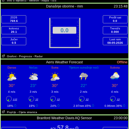
Info o Mjesecu
- Meteori
- mapa
- ISS
Današnje oborine - mm
23:15:48
2026
Prošli sat
769.6
0.0
kolovoz
Trend/s
0.0
20.1
0.000
Jučer
Last rain
0.5
08-05-2026
Grafovi
- Prognoza
- Radar
Aeris Weather Forecast
Offline
Danas
Noćas
Sutra
Tijekom sutrašnje noći
Subota
30°
23°
30°
22°
30°
4 m/s
3 m/s
3 m/s
2 m/s
4 m/s
JJZ
JZ
JZ
JZ
JZ
18%
19%
24%
2.97mm 45%
0.96mm 36%
PopUp
- Cijela stranica
Branford Weather Davis AQ Sensor
23:00:00
57.8
AQI:
epa