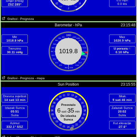
0.0 mph
Smjer (Prosj)
JZ
JI
0.0 kts
ZSZ 285°
JJZ
JJI
J
Grafovi
- Prognoza
Barometar - hPa
23:15:48
1000
Min
Max
997
1003
994
1006
1018.8 hPa
1020.9 hPa
991
1009
988
1012
Trenutno
985
1015
U porastu ↑
1019.8
30.11 inHg
982
1018
0.10 hPa
979
1021
976
1024
973
1027
970
|
1030
964
1036
Grafovi
- Prognoza
- mapa
Sun Position
23:15:55
12
11
13
Dnevna svjetlost
Mrak
10
14
14 sati 13 min
09
15
9 sati 46 min
08
16
Preostalo
07
17
Izlazak Sunca
Zalazak Sunca
6
35
06
18
05:51
sati
min
20:02
05
19
Sutra
Sutra
Do izlaska
04
20
Sunca
03
21
Azimut
Kut elevacije
02
22
332.1° SSZ
01
23
-27.6°
24