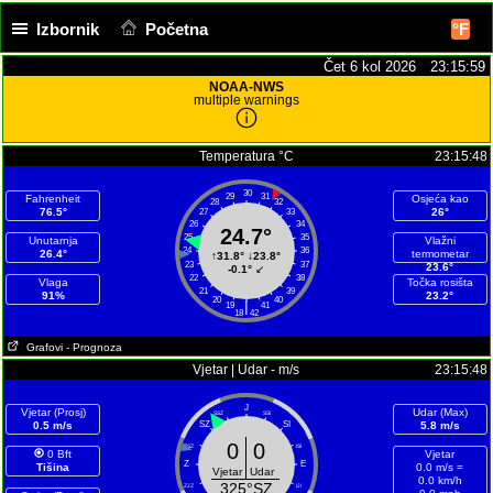
Izbornik
Početna
°F
Čet 6 kol 2026 23:16:00
NOAA-NWS
multiple warnings
Temperatura °C
23:15:48
30
29
31
Fahrenheit
Osjeća kao
28
32
76.5°
26°
27
33
26
34
24.7°
25
35
Unutarnja
Vlažni
24
36
26.4°
termometar
↑
31.8°
↓
23.8°
23
37
23.6°
-0.1°
↙
22
38
Vlaga
Točka rosišta
21
39
91%
23.2°
20
40
|
19
41
18
42
Grafovi
- Prognoza
Vjetar | Udar - m/s
23:15:48
J
Vjetar (Prosj)
Udar (Max)
SSZ
SSI
0.5 m/s
SZ
SI
5.8 m/s
0
0
ZSZ
ISI
0 Bft
Vjetar
Z
E
Tišina
0.0 m/s =
Vjetar
Udar
0.0 km/h
325°SZ
ZJZ
IJI