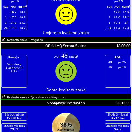
pm10
pm2.5
3
3
sati
AQI
ug/m
sati
AQI
ug/m
16.7
18.1
57.8
15.6
1
17.3
18.7
1
61.0
17.2
3
17.2
18.5
3
60.8
17
24
17.3
18.7
24
61.4
17.3
Umjerena kvaliteta zraka
Kvaliteta zraka
- Prognoza
Official AQ Sensor Station
18:00:00
48
AQI:
epa
Postaja
:
AQI
:
48
pm25
Waterbury
18
pm10
Connecticut
USA
Dobra kvaliteta zraka
Kvaliteta zraka
- Cijela stranica
- Prognoza
Moonphase Information
23:15:55
Sljedeći uštap
Sljedeći mlađak
Pet 28 kol
Sri 12 kol
38%
Izlazak Mjeseca
Zalazak Mjeseca
23:53
Sutra
osvjetljenja