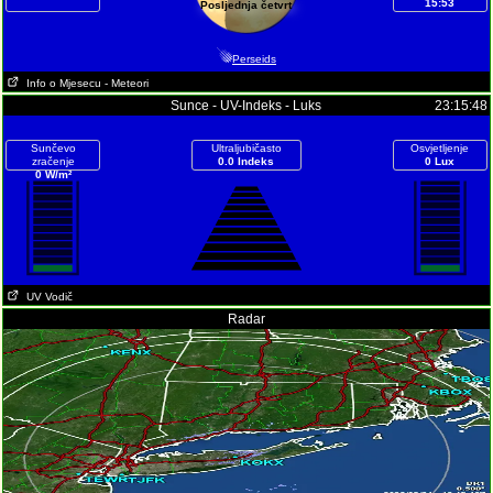
15:53
Posljednja četvrt
Perseids
Info o Mjesecu
- Meteori
Sunce - UV-Indeks - Luks
23:15:48
Sunčevo
Ultraljubičasto
Osvjetljenje
zračenje
0.0 Indeks
0 Lux
0 W/m²
UV Vodič
Radar