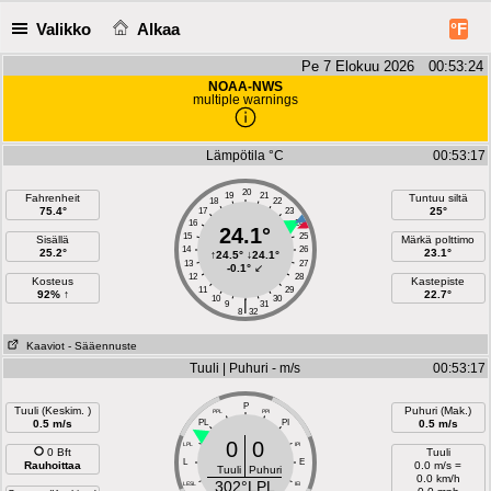
Valikko
Alkaa
°F
Pe 7 Elokuu 2026 00:53:25
NOAA-NWS
multiple warnings
Lämpötila °C
00:53:17
20
19
21
Fahrenheit
Tuntuu siltä
18
22
75.4°
25°
17
23
16
24
24.1°
15
25
Sisällä
Märkä polttimo
14
26
25.2°
23.1°
↑
24.5°
↓
24.1°
13
27
-0.1°
↙
12
28
Kosteus
Kastepiste
11
29
92% ↑
22.7°
10
30
|
9
31
8
32
Kaaviot
- Sääennuste
Tuuli | Puhuri - m/s
00:53:17
P
Tuuli (Keskim. )
Puhuri (Mak.)
PPL
PPI
0.5 m/s
PL
PI
0.5 m/s
0
0
LPL
IPI
0 Bft
Tuuli
L
E
Rauhoittaa
0.0 m/s =
Tuuli
Puhuri
0.0 km/h
302°LPL
LESL
IEI