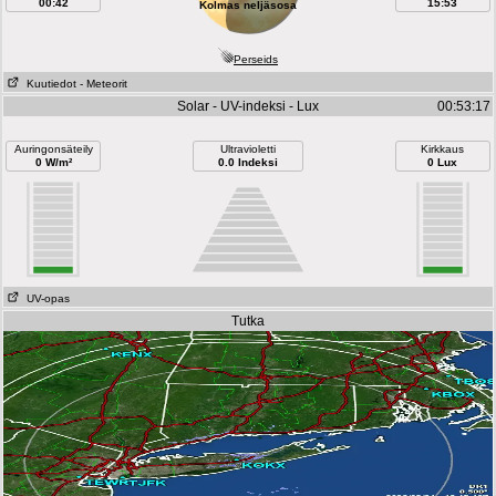
00:42
15:53
Kolmas neljäsosa
Perseids
Kuutiedot
- Meteorit
Solar - UV-indeksi - Lux
00:53:17
Auringonsäteily
Ultravioletti
Kirkkaus
0 W/m²
0.0 Indeksi
0 Lux
UV-opas
Tutka