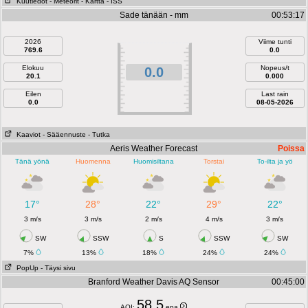
Kuutiedot
- Meteorit
- Kartta
- ISS
Sade tänään - mm
00:53:17
2026
Viime tunti
769.6
0.0
Elokuu
Nopeus/t
0.0
20.1
0.000
Eilen
Last rain
0.0
08-05-2026
Kaaviot
- Sääennuste
- Tutka
Aeris Weather Forecast
Poissa
Tänä yönä
Huomenna
Huomisiltana
Torstai
To-ilta ja yö
17°
28°
22°
29°
22°
3 m/s
3 m/s
2 m/s
4 m/s
3 m/s
SW
SSW
S
SSW
SW
7%
13%
18%
24%
24%
PopUp
- Täysi sivu
Branford Weather Davis AQ Sensor
00:45:00
58.5
AQI:
epa