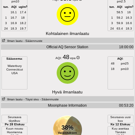
pm10
pm2.5
3
3
tun.
AQI
ug/m
tun.
AQI
ug/m
16.1
17.4
58.5
16
1
16.7
18
1
59.2
16.3
3
16.9
18.2
3
59.9
16.6
24
18.3
19.7
24
63.4
18.3
Kohtalainen ilmanlaatu
Ilman laatu
- Sääennuste
Official AQ Sensor Station
18:00:00
48
AQI:
epa
Sääasema
:
AQI
:
48
pm25
Waterbury
18
pm10
Connecticut
USA
Hyvä ilmanlaatu
Ilman laatu
- Täysi sivu
- Sääennuste
Moonphase Information
00:53:20
Seuraava
Seuraava uusi
täysikuu
kuu
Pe 28 Elokuu
Ke 12 Elokuu
38%
Kuun nousu
Kuu asettaa
Huomenna
Tänään
Valaistuksen