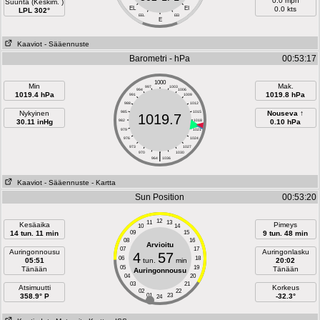
0.0 mph
Suunta (Keskim. )
EL
EI
0.0 kts
LPL 302°
EEL
EEI
E
Kaaviot
- Sääennuste
Barometri - hPa
00:53:17
1000
Min
Mak.
997
1003
994
1006
1019.4 hPa
1019.8 hPa
991
1009
988
1012
Nykyinen
985
1015
Nouseva ↑
1019.7
30.11 inHg
982
1018
0.10 hPa
979
1021
976
1024
973
1027
970
|
1030
964
1036
Kaaviot
- Sääennuste
- Kartta
Sun Position
00:53:20
12
11
13
Kesäaika
Pimeys
10
14
14 tun. 11 min
09
15
9 tun. 48 min
08
16
Arvioitu
07
17
Auringonnousu
Auringonlasku
4
57
06
18
05:51
tun.
min
20:02
05
19
Tänään
Tänään
Auringonnousu
04
20
03
21
Atsimuutti
Korkeus
02
22
358.9° P
01
23
-32.3°
24