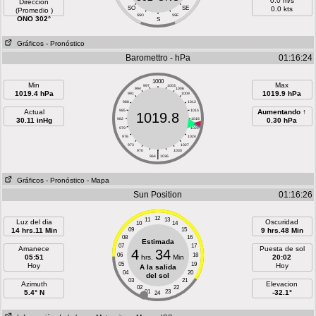
0.0 m/s
Direccion
SO
SE
0.0 kts
(Promedio )
SSO
SSE
ONO 302°
S
Gráficos
- Pronóstico
Baromettro - hPa
01:16:24
1000
Min
Max
997
1003
994
1006
1019.4 hPa
1019.9 hPa
991
1009
988
1012
Actual
985
1015
Aumentando ↑
1019.8
30.11 inHg
982
1018
0.30 hPa
979
1021
976
1024
973
1027
970
|
1030
964
1036
Gráficos
- Pronóstico
- Mapa
Sun Position
01:16:26
12
11
13
Luz del dia
Oscuridad
10
14
14 hrs.11 Min
09
15
9 hrs.48 Min
08
16
Estimada
07
17
Amanece
Puesta de sol
4
34
06
18
05:51
hrs.
Min
20:02
05
19
Hoy
Hoy
A la salida
04
20
del sol
03
21
Azimuth
Elevacion
02
22
5.4° N
01
23
-32.1°
24