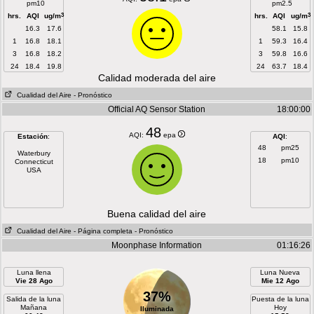
pm10
pm2.5
3
3
hrs.
AQI
ug/m
hrs.
AQI
ug/m
16.3
17.6
58.1
15.8
1
16.8
18.1
1
59.3
16.4
3
16.8
18.2
3
59.8
16.6
24
18.4
19.8
24
63.7
18.4
Calidad moderada del aire
Cualidad del Aire
- Pronóstico
Official AQ Sensor Station
18:00:00
48
AQI:
epa
Estación
:
AQI
:
48
pm25
Waterbury
18
pm10
Connecticut
USA
Buena calidad del aire
Cualidad del Aire
- Página completa
- Pronóstico
Moonphase Information
01:16:26
Luna llena
Luna Nueva
Vie 28 Ago
Mie 12 Ago
37%
Salida de la luna
Puesta de la luna
Mañana
Hoy
Iluminada