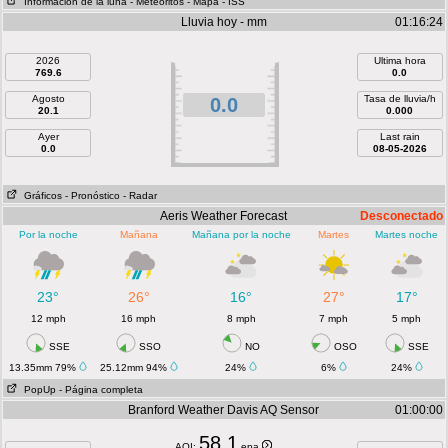
Información de la luna
- Meteoritos
- Mapa
- ISS
Lluvia hoy - mm
01:16:24
2026
Ultima hora
769.6
0.0
Agosto
Tasa de lluvia/h
0.0
20.1
0.000
Ayer
Last rain
0.0
08-05-2026
Gráficos
- Pronóstico
- Radar
Aeris Weather Forecast
Desconectado
Por la noche
Mañana
Mañana por la noche
Martes
Martes noche
23°
26°
16°
27°
17°
12 mph
16 mph
8 mph
7 mph
5 mph
SSE
SSO
NO
OSO
SSE
13.35mm 79%
25.12mm 94%
24%
6%
24%
PopUp
- Página completa
Branford Weather Davis AQ Sensor
01:00:00
58.1
AQI:
epa