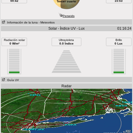
00:42
15:53
Tercer cuarto
Perseids
Información de la luna
- Meteoritos
Solar - Índice UV - Lux
01:16:24
Radiación solar
Ultravioleta
Brillo
0 W/m²
0.0 Índice
0 Lux
Guía UV
Radar