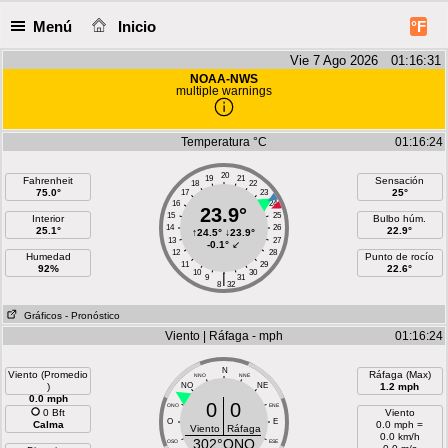
Menú
Inicio
°F
Vie 7 Ago 2026 01:16:32
NOAA-NWS
multiple warnings
Temperatura °C
01:16:24
20
19
21
Fahrenheit
Sensación
18
22
75.0°
25°
17
23
16
24
23.9°
15
25
Interior
Bulbo húm.
14
26
25.1°
22.9°
↑
24.5°
↓
23.9°
13
27
-0.1°
↙
12
28
Humedad
Punto de rocío
11
29
92%
22.6°
10
30
|
9
31
8
32
Gráficos
- Pronóstico
Viento | Ráfaga - mph
01:16:24
N
Viento (Promedio
Ráfaga (Max)
NNO
NNE
)
NO
NE
1.2 mph
0.0 mph
0
0
ONO
ENE
0 Bft
Viento
O
E
Calma
0.0 mph =
Viento
Ráfaga
0.0 km/h
302°ONO
OSO
ESE