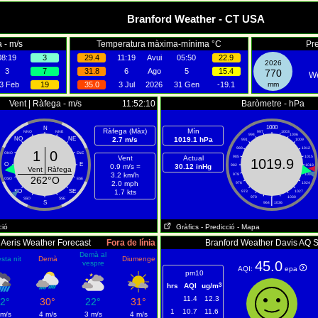
Branford Weather - CT USA
 - m/s
Temperatura màxima-mínima °C
Pre
08:19
3
29.4
11:19
Avui
05:50
22.9
2026
3
7
31.8
6
Ago
5
15.4
770
We
3 Feb
19
35.0
3 Jul
2026
31 Gen
-19.1
mm
Vent | Ràfega - m/s
11:52:10
Baròmetre - hPa
1000
N
Ràfega (Màx)
Mín
NNO
NNE
997
1003
994
1006
NO
NE
2.7 m/s
1019.1 hPa
991
1009
988
1012
1
0
ONO
ENE
Vent
Actual
985
1015
1019.9
O
E
0.9 m/s =
30.12 inHg
982
1018
Vent
Ràfega
3.2 km/h
979
1021
262°O
OSO
ESE
2.0 mph
976
1024
SO
SE
1.7 kts
973
1027
970
|
1030
SSO
SSE
S
964
1036
ció
Gràfics
- Predicció
- Mapa
Aeris Weather Forecast
Fora de línia
Branford Weather Davis AQ 
Demà al
sta nit
Demà
Diumenge
45.0
vespre
AQI:
epa
pm10
3
hrs
AQI
ug/m
11.4
12.3
2°
30°
22°
31°
1
10.7
11.6
 m/s
4 m/s
3 m/s
4 m/s