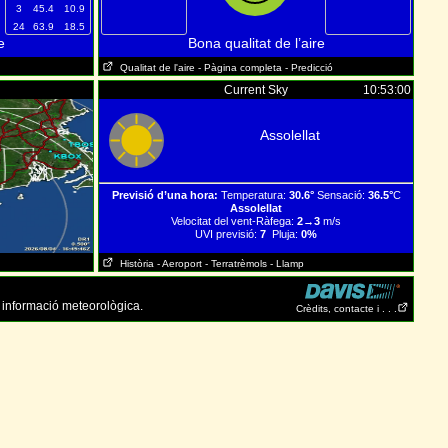
3
45.4
10.9
24
63.9
18.5
e
Bona qualitat de l’aire
Qualitat de l'aire
- Pàgina completa
- Predicció
Current Sky
10:53:00
Assolellat
Previsió d’una hora:
Temperatura:
30.6°
Sensació:
36.5°
C
Assolellat
Velocitat del vent-Ràfega:
2→3
m/s
UVI previsió:
7
Pluja:
0%
Història
- Aeroport
- Terratrèmols
- Llamp
 informació meteorològica.
Crèdits, contacte i . . .