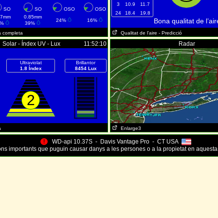
3
10.9
11.7
SO
SO
OSO
OSO
24
18.4
19.8
67mm
0.85mm
Bona qualitat de l’air
24%
16%
8%
39%
a completa
Qualitat de l'aire
- Predicció
Solar - Índex UV - Lux
11:52:10
Radar
Ultraviolat
Brillantor
1.8 Índex
8454 Lux
2
a
Enlarge3
!
WD-api 10.37S - Davis Vantage Pro - CT USA
ns importants que puguin causar danys a les persones o a la propietat en aquesta