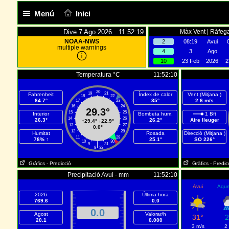
Menú
Inici
Dive 7 Ago 2026 11:52:19
Màx Vent | Ràfega
NOAA-NWS
2
08:19
Avui
multiple warnings
4
3
Ago
10
23 Feb
2026
2
Temperatura °C
11:52:10
20
19
21
Fahrenheit
Índex de calor
Vent (Mitjana )
18
22
84.7°
35°
2.6 m/s
17
23
16
24
29.3°
15
25
Interior
Bombeta hum.
1 Bft
14
26
26.3°
26.2°
Aire lleuger
↑
29.4°
↓
22.9°
13
27
0.0°
12
28
Humitat
Rosada
Direcció (Mitjana )
11
29
78% ↑
25.1°
SO 226°
10
30
|
9
31
8
32
Gràfics
- Predicció
Gràfics
- Predic
Precipitació Avui - mm
11:52:10
Avui
Aque
2026
Última hora
769.6
0.0
0.0
Agost
Valorar/h
31°
2
20.1
0.000
3 m/s
2