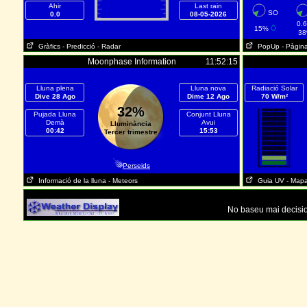
Ahir
Last rain
SO
0.0
08-05-2026
0.
15%
3
Gràfics
- Predicció
- Radar
PopUp
- Pàgin
Moonphase Information
11:52:15
Lluna plena
Lluna nova
Radiació Solar
Dive 28 Ago
Dime 12 Ago
70 W/m²
32%
Pujada Lluna
Conjunt Lluna
Demà
Avui
Lluminància
00:42
15:53
Tercer trimestre
Perseids
Informació de la lluna
- Meteors
Guia UV
- Map
No baseu mai decisio