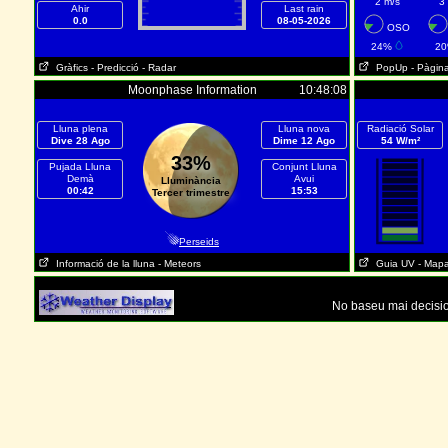
2 m/s
3
Ahir
Last rain
0.0
08-05-2026
OSO
24%
2
Gràfics
- Predicció
- Radar
PopUp
- Pàgin
Moonphase Information
10:48:08
Lluna plena
Lluna nova
Radiació Solar
Dive 28 Ago
Dime 12 Ago
54 W/m²
33%
Pujada Lluna
Conjunt Lluna
Demà
Avui
Lluminància
00:42
15:53
Tercer trimestre
Perseids
Informació de la lluna
- Meteors
Guia UV
- Map
No baseu mai decisio