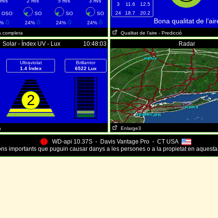
 m/s
2 m/s
5 m/s
3 m/s
3
11.6
12.5
24
18.7
20.2
OSO
SO
SO
SO
Bona qualitat de l’air
0%
24%
24%
24%
a completa
Qualitat de l'aire
- Predicció
Solar - Índex UV - Lux
10:48:03
Radar
Ultraviolat
Brillantor
1.4 Índex
6522 Lux
2
a
Enlarge3
!
WD-api 10.37S - Davis Vantage Pro - CT USA
ns importants que puguin causar danys a les persones o a la propietat en aquesta