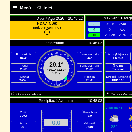
Menú
Inici
Dive 7 Ago 2026 10:48:12
Màx Vent | Ràfega
NOAA-NWS
2
08:19
Avui
multiple warnings
4
3
Ago
10
23 Feb
2026
2
Temperatura °C
10:48:03
20
19
21
Fahrenheit
Índex de calor
Vent (Mitjana )
18
22
84.4°
34°
1.5 m/s
17
23
16
24
29.1°
15
25
Interior
Bombeta hum.
0 Bft
14
26
25.6°
25.8°
Tranquil
↑
29.1°
↓
22.9°
13
27
0.2°
↗
12
28
Humitat
Rosada
Direcció (Mitjana )
11
29
76% ↓
24.4°
NNE 13°
10
30
|
9
31
8
32
Gràfics
- Predicció
Gràfics
- Predic
Precipitació Avui - mm
10:48:03
Aquesta nit
D
2026
Última hora
769.6
0.0
0.0
Agost
Valorar/h
23°
3
20.1
0.000