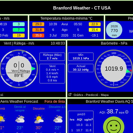
Branford Weather - CT USA
 - m/s
Temperatura màxima-mínima °C
Pre
08:19
3
29.0
10:39
Avui
05:50
22.9
2026
3
7
31.8
6
Ago
5
15.4
770
We
3 Feb
19
35.0
3 Jul
2026
31 Gen
-19.1
mm
Vent | Ràfega - m/s
10:48:03
Baròmetre - hPa
1000
N
Ràfega (Màx)
Mín
NNO
NNE
997
1003
994
1006
NO
NE
2.7 m/s
1019.1 hPa
991
1009
988
1012
0
0
ONO
ENE
Vent
Actual
985
1015
1019.9
O
E
0.4 m/s =
30.12 inHg
982
1018
Vent
Ràfega
1.4 km/h
979
1021
89°E
OSO
ESE
0.9 mph
976
1024
SO
SE
0.8 kts
973
1027
970
|
1030
SSO
SSE
S
964
1036
ció
Gràfics
- Predicció
- Mapa
Aeris Weather Forecast
Fora de línia
Branford Weather Davis AQ 
Demà al
Dissabte a la
emà
Dissabte
38.7
vespre
nit
AQI:
epa
pm10
3
hrs
AQI
ug/m
10.3
11.1
1°
23°
30°
22°
1
10.7
11.6