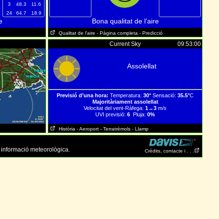
3
48.3
11.6
24
64.7
18.9
e
Bona qualitat de l’aire
Qualitat de l'aire
- Pàgina completa
- Predicció
Current Sky
09:53:00
Assolellat
Previsió d’una hora:
Temperatura:
30°
Sensació:
35.5°
C
Majoritàriament assolellat
Velocitat del vent-Ràfega:
1→3
m/s
UVI previsió:
6
Pluja:
0%
Història
- Aeroport
- Terratrèmols
- Llamp
 informació meteorològica.
Crèdits, contacte i . . .