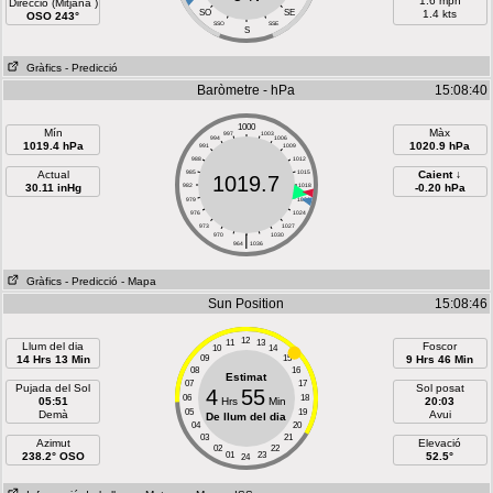
1.6 mph
Direcció (Mitjana )
SO
SE
1.4 kts
OSO 243°
SSO
SSE
S
Gràfics
- Predicció
Baròmetre - hPa
15:08:40
1000
Mín
Màx
997
1003
994
1006
1019.4 hPa
1020.9 hPa
991
1009
988
1012
Actual
985
1015
Caient ↓
1019.7
30.11 inHg
982
1018
-0.20 hPa
979
1021
976
1024
973
1027
970
|
1030
964
1036
Gràfics
- Predicció
- Mapa
Sun Position
15:08:46
12
11
13
Llum del dia
Foscor
10
14
14 Hrs 13 Min
09
15
9 Hrs 46 Min
08
16
Estimat
07
17
Pujada del Sol
Sol posat
4
55
06
18
05:51
Hrs
Min
20:03
05
19
Demà
Avui
De llum del dia
04
20
03
21
Azimut
Elevació
02
22
238.2° OSO
01
23
52.5°
24