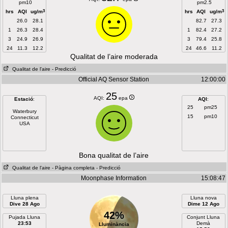
pm10
pm2.5
3
3
hrs
AQI
ug/m
hrs
AQI
ug/m
26.0
28.1
82.7
27.3
1
26.3
28.4
1
82.4
27.2
3
24.9
26.9
3
79.4
25.8
24
11.3
12.2
24
46.6
11.2
Qualitat de l’aire moderada
Qualitat de l'aire
- Predicció
Official AQ Sensor Station
12:00:00
25
AQI:
epa
Estació
:
AQI
:
25
pm25
Waterbury
15
pm10
Connecticut
USA
Bona qualitat de l’aire
Qualitat de l'aire
- Pàgina completa
- Predicció
Moonphase Information
15:08:47
Lluna plena
Lluna nova
Dive 28 Ago
Dime 12 Ago
42%
Pujada Lluna
Conjunt Lluna
23:53
Demà
Lluminància