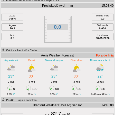
Informació de la lluna
- Meteors
- Mapa
- ISS
Precipitació Avui - mm
15:08:40
2026
Última hora
769.6
0.0
Agost
Valorar/h
0.0
20.1
0.000
Ahir
Last rain
0.5
08-05-2026
Gràfics
- Predicció
- Radar
Aeris Weather Forecast
Fora de línia
Aquesta nit
Demà
Demà al vespre
Divendres
Divendres a la nit
23°
30°
23°
30°
22°
3 m/s
4 m/s
3 m/s
3 m/s
2 m/s
S
SSO
SO
SO
SO
22%
22%
20%
22%
0.61mm 39%
PopUp
- Pàgina completa
Branford Weather Davis AQ Sensor
14:45:00
82.7
AQI:
epa