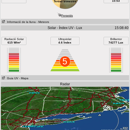
15:53
Tercer trimestre
Perseids
Informació de la lluna
- Meteors
Solar - Índex UV - Lux
15:08:40
Radiació Solar
Ultraviolat
Brillantor
615 W/m²
4.6 Índex
74277 Lux
5
Guia UV
- Mapa
Radar