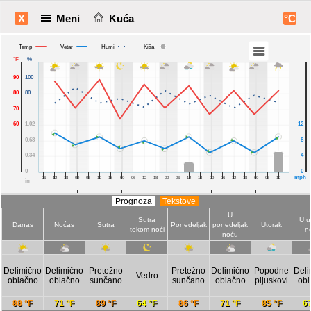
X
Meni
Kuća
°C