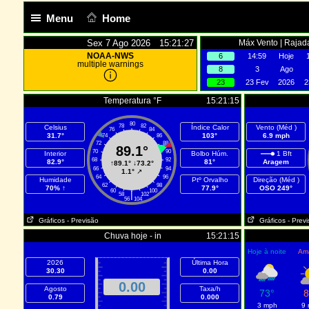
Menu
Home
Sex 7 Ago 2026 15:21:27
Máx Vento | Rajad
NOAA-NWS
6
14:59
Hoje
multiple warnings
8
3
Ago
23
23 Fev
2026
2
Temperatura °F
15:21:15
80
78
82
Celsius
Índice Calor
Vento (Méd )
76
84
31.7°
103°
6.9 mph
74
86
72
88
89.1°
70
90
Interior
Bolbo Húm.
1 Bft
68
92
82.9°
81°
Aragem
↑
89.1°
↓
73.2°
66
94
1.1°
↗
64
96
Humidade
Ptº Orvalho
Direção (Méd )
62
98
70% ↑
77.9°
OSO 249°
60
100
|
58
102
56
104
Gráficos
- Previsão
Gráficos
- Prev
Chuva hoje - in
15:21:15
Hoje à noite
Am
2026
Última Hora
30.30
0.00
0.00
Agosto
Taxa/h
73°
8
0.79
0.000
3 mph
9