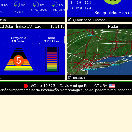
3
9.6
10.3
SSO
SO
SO
SO
24
16.0
17.3
0.09in 45%
0.13in 48%
Boa qualidade do ar
2%
19%
teira
Qualidade Ar
- Previsão
ad Solar - Índice UV - Lux
15:21:15
Radar
Ultravioleta
Brilho
4.5 Índice
78142 Lux
5
a
Enlarge3
!
WD-api 10.37S - Davis Vantage Pro - CT USA
isões importantes nesta informação meteorológica, se daí poderem resultar dano