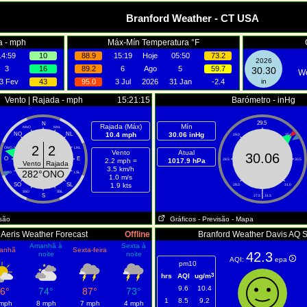
Branford Weather - CT USA
a - mph
Máx-Mín Temperatura °F
14:59
10
88.9
15:19
Hoje
05:50
73.2
2026
3
16
89.2
6
Ago
5
59.7
30.30
We
3 Fev
43
95.0
3 Jul
2026
31 Jan
-2.4
in
Vento | Rajada - mph
15:21:15
Barómetro - inHg
29.5
N
Rajada (Máx)
Mín
NNO
NNL
NO
NL
10.4 mph
30.06 inHg
29.0
30.0
2
2
ONO
LNL
Vento
Atual
30.06
O
E
2.2 mph =
1017.9 hPa
28.5
30.5
Vento
Rajada
3.5 km/h
282°ONO
OSO
LSL
1.0 m/s
SO
SL
1.9 kts
28.0
31.0
|
SSO
SSL
S
27.5
31.5
isão
Gráficos
- Previsão
- Mapa
Aeris Weather Forecast
Offline
Branford Weather Davis AQ 
Amanhã à
Sexta à
anhã
Sexta-feira
42.3
noite
noite
AQI:
epa
pm10
3
hrs
AQI
ug/m
9.6
10.4
6°
74°
87°
73°
1
8.5
9.2
 mph
8 mph
7 mph
4 mph