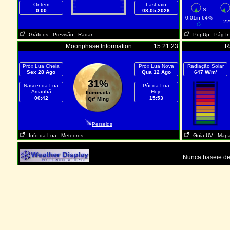
Ontem
Last rain
S
0.00
08-05-2026
0.01in 64%
2
Gráficos
- Previsão
- Radar
PopUp
- Pág In
Moonphase Information
15:21:23
R
Próx Lua Cheia
Próx Lua Nova
Radiação Solar
Sex 28 Ago
Qua 12 Ago
647 W/m²
31%
Nascer da Lua
Pôr da Lua
Amanhã
Hoje
Iluminada
00:42
15:53
Qtº Ming
Perseids
Info da Lua
- Meteoros
Guia UV
- Map
Nunca baseie dec