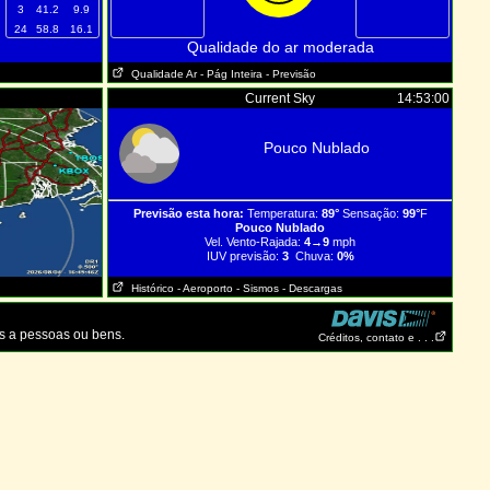
3
41.2
9.9
24
58.8
16.1
Qualidade do ar moderada
Qualidade Ar
- Pág Inteira
- Previsão
Current Sky
14:53:00
Pouco Nublado
Previsão esta hora:
Temperatura:
89°
Sensação:
99°
F
Pouco Nublado
Vel. Vento-Rajada:
4→9
mph
IUV previsão:
3
Chuva:
0%
Histórico
- Aeroporto
- Sismos
- Descargas
s a pessoas ou bens.
Créditos, contato e . . .