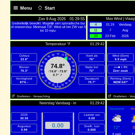
Menu
Start
Zon 9 Aug 2026 01:29:55
Max Wind | Vlaag
Gedeeltelijk bewolkt. Mogelijk een sporadische bui
4
01:19
Vandaag
of onweersbui. Minimaal 72F. Wind uit het ZW van 5
11
7
Aug
tot 10 mpu.
23
23 Feb
2026
Temperatuur °F
01:29:42
70
68
72
Celsius
Voelt als
Wind (Gem)
66
74
23.8°
76°
6.9 mph
64
76
62
78
74.8°
60
80
Binnen
Natte bol
1 Bft
58
82
76.3°
72°
Zeer zwak
↑
74.8°
↓
73.8°
56
84
0.7°
↗
54
86
Vochtigheid
Dauwpunt
Richting (Gem)
52
88
87% ↓
70.7°
WZW 247°
50
90
|
48
92
46
94
Grafieken
- Verwachting
Grafieken
- Ver
Neerslag Vandaag - in
01:29:42
Vanavond
Mo
2026
Laatste uur
30.50
0.00
0.00
Augustus
Snelh. /uur
72°
8
0.99
0.000
9 mph
7