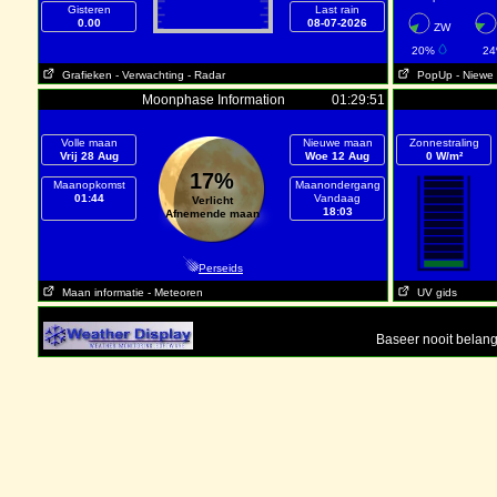
Gisteren
Last rain
0.00
08-07-2026
ZW
20%
2
Grafieken
- Verwachting
- Radar
PopUp
- Niewe
Moonphase Information
01:29:51
Volle maan
Nieuwe maan
Zonnestraling
Vrij 28 Aug
Woe 12 Aug
0 W/m²
17%
Maanopkomst
Maanondergang
01:44
Vandaag
Verlicht
18:03
Afnemende maan
Perseids
Maan informatie
- Meteoren
UV gids
Baseer nooit belan