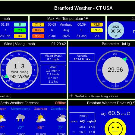
Branford Weather - CT USA
 - mph
Max-Min Temperatuur °F
Ja
01:19
8
74.5
00:09
Vandaag
00:39
73.8
2026
7
23
89.2
6
Aug
5
59.7
30.50
F
23 Feb
43
95.0
3 Jul
2026
31 Jan
-2.4
in
Wind | Vlaag - mph
01:29:42
Barometer - inHg
29.5
N
Vlaag (Max)
Actuele
NNW
NNO
NW
NO
8.1 mph
1014.6 hPa
29.0
30.0
1
3
WNW
ONO
Wind
29.96
W
E
1.3 mph =
28.5
30.5
Wind
Vlaag
2.1 km/h
242°WZW
WZW
OZO
0.6 m/s
ZW
ZO
1.1 kts
28.0
31.0
|
ZZW
ZZO
Z
27.5
31.5
wachting
Grafieken
- Verwachting
- Kaart
Aeris Weather Forecast
Offline
Branford Weather Davis AQ 
rgen
Morgenavond
Zaterdag
Zaterdagnacht
60.5
AQI:
epa
pm10
3
uren
AQI
ug/m
7°
72°
86°
72°
16.1
17.4
1
16.6
17.9
 mph
5 mph
10 mph
8 mph