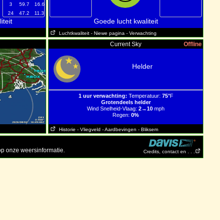
3
59.7
16.6
24
47.2
11.3
teit
Goede lucht kwaliteit
Luchtkwaliteit
- Niewe pagina
- Verwachting
Current Sky
Offline
Helder
1 uur verwachting:
Temperatuur:
75°
F
Grotendeels helder
Wind Snelheid-Vlaag:
2→10
mph
Regen:
0%
Historie
- Vliegveld
- Aardbevingen
- Bliksem
p onze weersinformatie.
Credits, contact en . . .