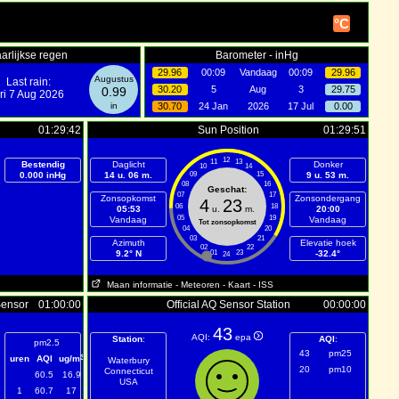
°C
arlijkse regen
Barometer - inHg
29.96
00:09
Vandaag
00:09
29.96
Augustus
Last rain:
30.20
5
Aug
3
29.75
0.99
ri 7 Aug 2026
in
30.70
24 Jan
2026
17 Jul
0.00
01:29:42
Sun Position
01:29:51
12
11
13
Bestendig
Daglicht
Donker
10
14
0.000 inHg
14 u. 06 m.
09
15
9 u. 53 m.
08
16
Geschat:
07
17
Zonsopkomst
Zonsondergang
4
23
06
18
05:53
u.
m.
20:00
05
19
Vandaag
Vandaag
Tot zonsopkomst
04
20
03
21
Azimuth
Elevatie hoek
02
22
9.2° N
01
23
-32.4°
24
Maan informatie
- Meteoren
- Kaart
- ISS
Sensor
01:00:00
Official AQ Sensor Station
00:00:00
43
AQI:
epa
Station
:
AQI
:
pm2.5
43
pm25
3
uren
AQI
ug/m
Waterbury
20
pm10
Connecticut
60.5
16.9
USA
1
60.7
17