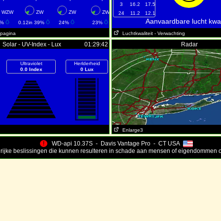
3
16.2
17.5
WZW
ZW
ZW
ZW
24
11.2
12.1
Aanvaardbare lucht kwali
4%
0.12in 39%
24%
23%
 pagina
Luchtkwaliteit
- Verwachting
Solar - UV-Index - Lux
01:29:42
Radar
Ultraviolet
Herlderheid
0.0 Index
0 Lux
Enlarge3
!
WD-api 10.37S - Davis Vantage Pro - CT USA
grijke beslissingen die kunnen resulteren in schade aan mensen of eigendommen o