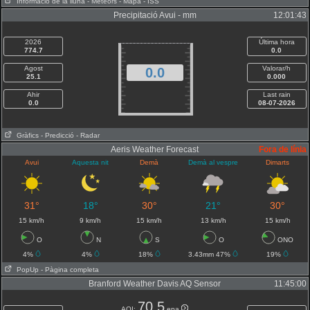
Informació de la lluna
- Meteors
- Mapa
- ISS
Precipitació Avui - mm
12:01:43
2026
Última hora
774.7
0.0
Agost
Valorar/h
0.0
25.1
0.000
Ahir
Last rain
0.0
08-07-2026
Gràfics
- Predicció
- Radar
Aeris Weather Forecast
Fora de línia
Avui
Aquesta nit
Demà
Demà al vespre
Dimarts
31°
18°
30°
21°
30°
15 km/h
9 km/h
15 km/h
13 km/h
15 km/h
O
N
S
O
ONO
4%
4%
18%
3.43mm 47%
19%
PopUp
- Pàgina completa
Branford Weather Davis AQ Sensor
11:45:00
70.5
AQI:
epa