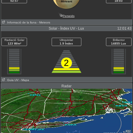
02:57
18:03
Minvant
Perseids
Informació de la lluna
- Meteors
Solar - Índex UV - Lux
12:01:43
Radiació Solar
Ultraviolat
Brillantor
123 W/m²
1.9 Índex
14855 Lux
2
Guia UV
- Mapa
Radar