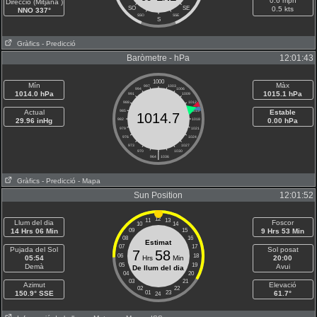
0.6 mph
Direcció (Mitjana )
SO
SE
0.5 kts
NNO 337°
SSO
SSE
S
Gràfics
- Predicció
Baròmetre - hPa
12:01:43
1000
Mín
Màx
997
1003
994
1006
1014.0 hPa
1015.1 hPa
991
1009
988
1012
Actual
985
1015
Estable
1014.7
29.96 inHg
982
1018
0.00 hPa
979
1021
976
1024
973
1027
970
|
1030
964
1036
Gràfics
- Predicció
- Mapa
Sun Position
12:01:52
12
11
13
Llum del dia
Foscor
10
14
14 Hrs 06 Min
09
15
9 Hrs 53 Min
08
16
Estimat
07
17
Pujada del Sol
Sol posat
7
58
06
18
05:54
Hrs
Min
20:00
05
19
Demà
Avui
De llum del dia
04
20
03
21
Azimut
Elevació
02
22
150.9° SSE
01
23
61.7°
24