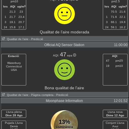
pm10
pm2.5
3
3
hrs
AQI
ug/m
hrs
AQI
ug/m
21.3
23
70.5
21.6
1
21.7
23.4
1
71.6
22.1
3
19.1
20.7
3
66.1
19.6
24
15.8
17.1
24
59.1
16.2
Qualitat de l’aire moderada
Qualitat de l'aire
- Predicció
Official AQ Sensor Station
11:00:00
47
AQI:
epa
Estació
:
AQI
:
47
pm25
Waterbury
19
pm10
Connecticut
USA
Bona qualitat de l’aire
Qualitat de l'aire
- Pàgina completa
- Predicció
Moonphase Information
12:01:52
Lluna plena
Lluna nova
Dive 28 Ago
Dime 12 Ago
13%
Pujada Lluna
Conjunt Lluna
Demà
Avui
Lluminància