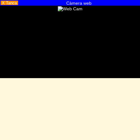
X Tanca
Càmera web