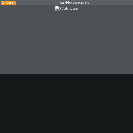
X Kiinni
Verkkokameran