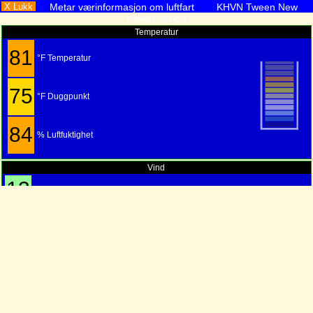
X Lukk
Metar værinformasjon om luftfart KHVN Tween New
Haven Airport
Temperatur
81
°F Temperatur
75
°F Duggpunkt
84
% Luftfuktighet
Vind
13
MPT
20
KM/T
230°
6
SV
M/S
11
KNP
Nåværende forhold