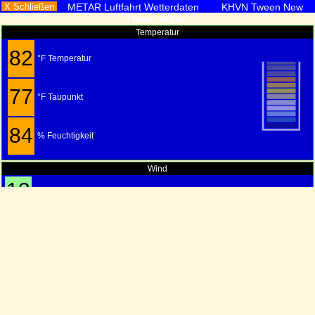
X Schließen
METAR Luftfahrt Wetterdaten KHVN Tween New
Haven Airport
Temperatur
82
°F Temperatur
77
°F Taupunkt
84
% Feuchtigkeit
Wind
13
MPS
20
KM/S
190°
6
S
M/S
11
KTS
Aktuelle Wetterlage