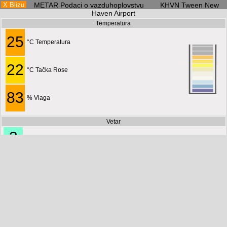
X Blizu
METAR Podaci o vazduhoplovstvu KHVN Tween New
Haven Airport
Temperatura
25
°C Temperatura
22
°C Tačka Rose
83
% Vlaga
Vetar
3
M/S
7
MPS
170°
11
J
KM/S
6
Čvorovi
Trenutna situacija