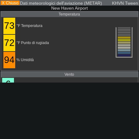
X Chiuso
Dati meteorologici dell'aviazione (METAR) KHVN Tween
New Haven Airport
Temperatura
73
°F Temperatura
72
°F Punto di rugiada
94
% Umidità
Vento
6
MPH
9
KM/O
350°
3
N
M/S
5
KTS
Condizioni attuali