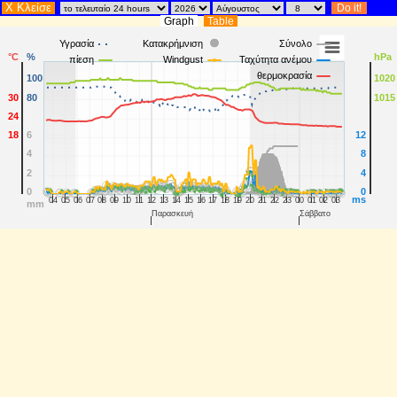
X Κλείσε
Graph
Table
Υγρασία
Κατακρήμνιση
Σύνολο
°C
%
hPa
πίεση
Windgust
Ταχύτητα ανέμου
θερμοκρασία
100
1020
30
80
1015
24
18
6
12
4
8
2
4
0
0
ms
04
05
06
07
08
09
10
11
12
13
14
15
16
17
18
19
20
21
22
23
00
01
02
03
mm
Παρασκευή
Σάββατο