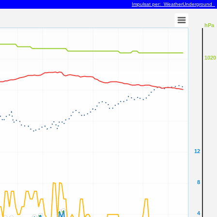
Impulsat per: WeatherUnderground
hPa
1020
12
8
4