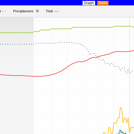
Graph
Table
t
Precipitacions
Total