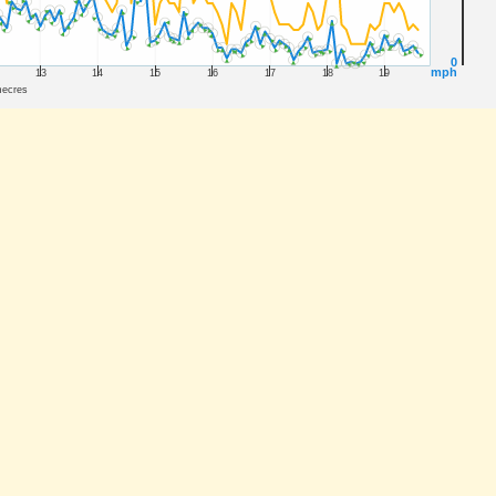
0
mph
13
14
15
16
17
18
19
ecres