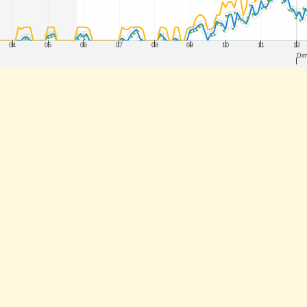
04
05
06
07
08
09
10
11
12
Dim