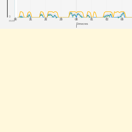
0
20
21
22
23
00
01
02
03
mm
Dimecres