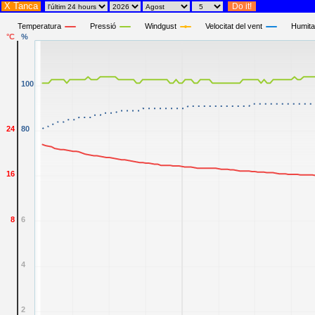
X Tanca
Temperatura
Pressió
Windgust
Velocitat del vent
Humita
°C
%
100
24
80
16
8
6
4
2