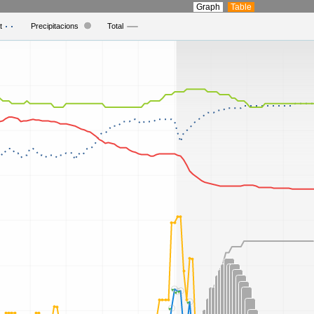
Graph
Table
t
Precipitacions
Total