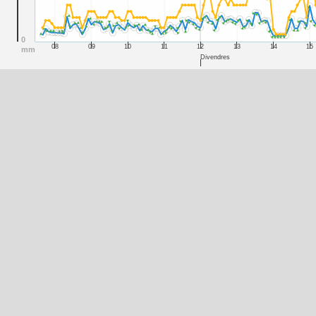
0
08
09
10
11
12
13
14
15
mm
Divendres