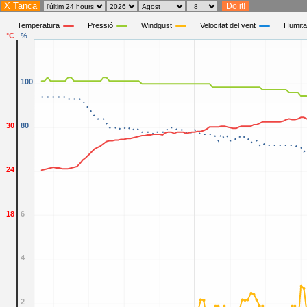
X Tanca
Temperatura
Pressió
Windgust
Velocitat del vent
Humita
°C
%
100
30
80
24
18
6
4
2