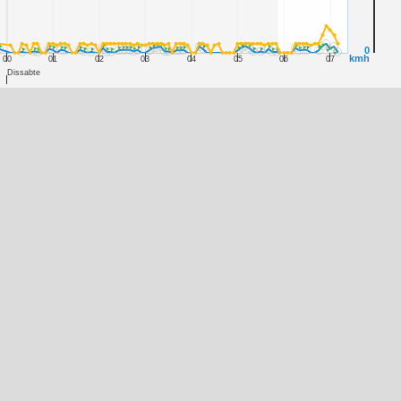
0
kmh
00
01
02
03
04
05
06
07
Dissabte