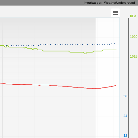
Impulsat per: WeatherUnderground
hPa
1020
1015
36
24
12