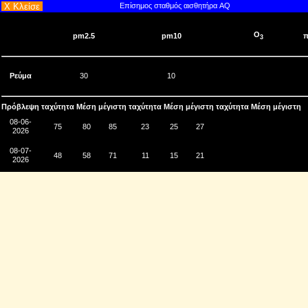
X Κλείσε
Επίσημος σταθμός αισθητήρα AQ
O
pm2.5
pm10
π
3
Ρεύμα
30
10
Πρόβλεψη
ταχύτητα
Μέση
μέγιστη
ταχύτητα
Μέση
μέγιστη
ταχύτητα
Μέση
μέγιστη
08-06-
75
80
85
23
25
27
2026
08-07-
48
58
71
11
15
21
2026
08-08-
36
48
60
9
12
16
2026
08-09-
28
33
38
7
8
9
2026
08-10-
15
45
84
4
14
28
2026
08-11-2026
18
37
63
4
10
18
08-12-
24
34
38
6
9
10
2026