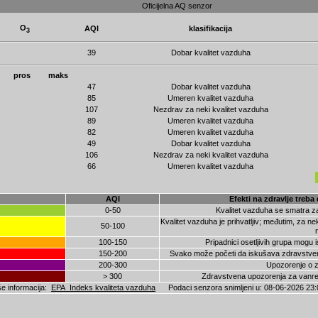
Oficijelna AQ senzor
O
AQI
klasifikacija
3
39
Dobar kvalitet vazduha
pros
maks
47
Dobar kvalitet vazduha
85
Umeren kvalitet vazduha
107
Nezdrav za neki kvalitet vazduha
89
Umeren kvalitet vazduha
82
Umeren kvalitet vazduha
49
Dobar kvalitet vazduha
106
Nezdrav za neki kvalitet vazduha
66
Umeren kvalitet vazduha
AQI
Efekti na zdravlje treb
0-50
Kvalitet vazduha se smatra zad
Kvalitet vazduha je prihvatljiv; međutim, za n
50-100
100-150
Pripadnici osetljivih grupa mogu 
150-200
Svako može početi da iskušava zdravstvene 
200-300
Upozorenje o zd
> 300
Zdravstvena upozorenja za vanred
e informacija:
EPA Indeks kvaliteta vazduha
Podaci senzora snimljeni u:
08-06-2026 23: