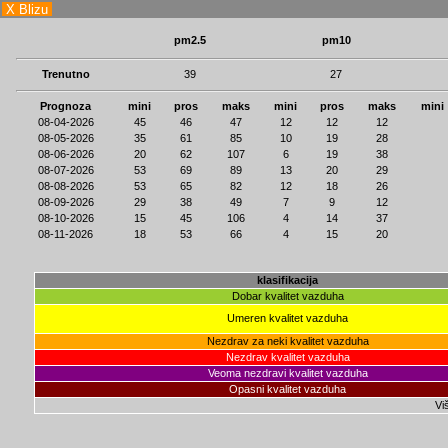
X Blizu
pm2.5
pm10
Trenutno
39
27
Prognoza
mini
pros
maks
mini
pros
maks
mini
08-04-2026
45
46
47
12
12
12
08-05-2026
35
61
85
10
19
28
08-06-2026
20
62
107
6
19
38
08-07-2026
53
69
89
13
20
29
08-08-2026
53
65
82
12
18
26
08-09-2026
29
38
49
7
9
12
08-10-2026
15
45
106
4
14
37
08-11-2026
18
53
66
4
15
20
klasifikacija
Dobar kvalitet vazduha
Umeren kvalitet vazduha
Nezdrav za neki kvalitet vazduha
Nezdrav kvalitet vazduha
Veoma nezdravi kvalitet vazduha
Opasni kvalitet vazduha
Viš