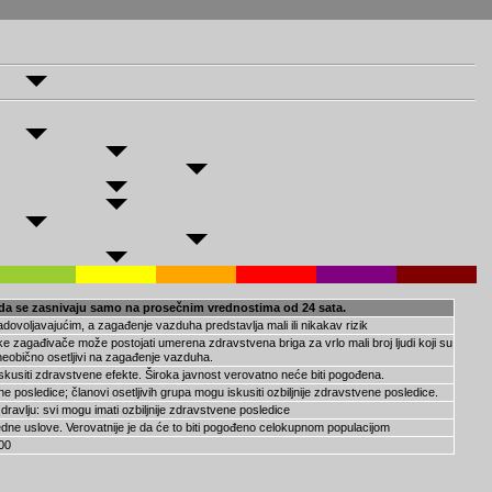
a da se zasnivaju samo na prosečnim vrednostima od 24 sata.
ovoljavajućim, a zagađenje vazduha predstavlja mali ili nikakav rizik
eke zagađivače može postojati umerena zdravstvena briga za vrlo mali broj ljudi koji su
neobično osetljivi na zagađenje vazduha.
iskusiti zdravstvene efekte. Široka javnost verovatno neće biti pogođena.
posledice; članovi osetljivih grupa mogu iskusiti ozbiljnije zdravstvene posledice.
ravlju: svi mogu imati ozbiljnije zdravstvene posledice
ne uslove. Verovatnije je da će to biti pogođeno celokupnom populacijom
00