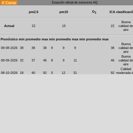
X Cerrar
Estación oficial de sensores AQ
O
pm2.5
pm10
ICA
clasificaci
3
Buena
Actual
22
15
22
calidad de
aire
Pronóstico
min
promedio
max
min
promedio
max
min
promedio
max
Buena
08-08-2026
38
38
38
9
9
9
38
calidad de
aire
Buena
08-09-2026
32
37
46
8
9
11
46
calidad de
aire
Calidad
08-10-2026
18
40
92
5
12
31
92
moderada d
aire
Buena
08-11-2026
16
26
42
4
7
10
42
calidad de
aire
Buena
08-12-2026
19
24
26
5
6
7
26
calidad de
aire
Calidad
08-13-2026
25
39
58
7
12
20
58
moderada d
aire
Calidad
08-14-2026
8
33
66
2
9
25
66
moderada d
aire
Buena